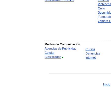
Clasificados - revistas
Pastaza
Pichinch
Quito
Sucumbi
Tungura
Zamora C
Medios de Comunicación
Agencias de Publicidad
Cursos
Celular
Denuncias
Clasificados
Internet
Inicio