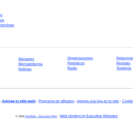
a
os
hua
hinchipe
Organizaciones
Relacione
Mensajes
Periódicos
Revistas
Mercadotecnia
Radio
Telefonía
Noticias
-
Agrega tu sitio web!
-
Programa de afiliados
-
Agrega una liga en tu sitio
-
Contá
-
Web Hosting by Executive Websites
© 2024
DireWeb - Directorio Web