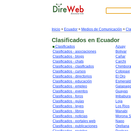
Inicio
>
Ecuador
>
Medios de Comunicación
>
Cla
Clasificados
en Ecuador
Clasificados
Azuay
Clasificados - asociaciones
Bolivar
Clasificados - blogs
Cañar
Clasificados - chats
Carchi
Clasificados - clasificados
Chimbor
Clasificados - cursos
Cotopaxi
Clasificados - directorios
El Oro
Clasificados - educación
Esmerald
Clasificados - empleo
Galapag
Clasificados - eventos
Guayas
Clasificados - foros
Imbabura
Clasificados - guías
Loja
Clasificados - leyes
Los Rios
Clasificados - libros
Manabi
Clasificados - noticias
Morona S
Clasificados - portales web
Napo
Clasificados - publicaciones
Orellana