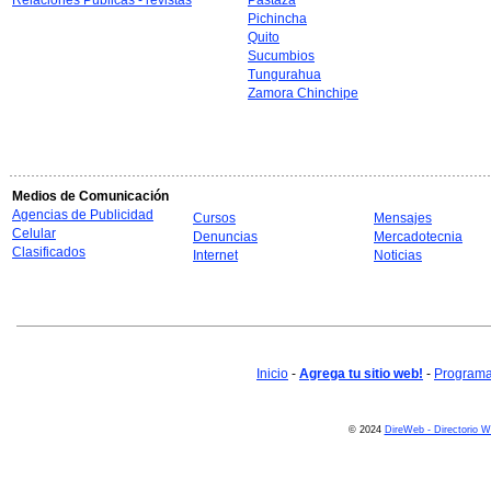
Relaciones Públicas - revistas
Pastaza
Pichincha
Quito
Sucumbios
Tungurahua
Zamora Chinchipe
Medios de Comunicación
Agencias de Publicidad
Cursos
Mensajes
Celular
Denuncias
Mercadotecnia
Clasificados
Internet
Noticias
Inicio
-
Agrega tu sitio web!
-
Programa 
© 2024
DireWeb - Directorio 