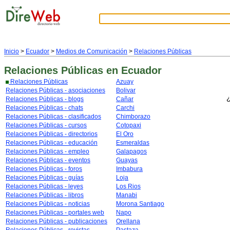
Inicio
>
Ecuador
>
Medios de Comunicación
>
Relaciones Públicas
Relaciones Públicas
en Ecuador
Relaciones Públicas
Azuay
Relaciones Públicas - asociaciones
Bolivar
¿
Relaciones Públicas - blogs
Cañar
Relaciones Públicas - chats
Carchi
Relaciones Públicas - clasificados
Chimborazo
Relaciones Públicas - cursos
Cotopaxi
Relaciones Públicas - directorios
El Oro
Relaciones Públicas - educación
Esmeraldas
Relaciones Públicas - empleo
Galapagos
Relaciones Públicas - eventos
Guayas
Relaciones Públicas - foros
Imbabura
Relaciones Públicas - guías
Loja
Relaciones Públicas - leyes
Los Rios
Relaciones Públicas - libros
Manabi
Relaciones Públicas - noticias
Morona Santiago
Relaciones Públicas - portales web
Napo
Relaciones Públicas - publicaciones
Orellana