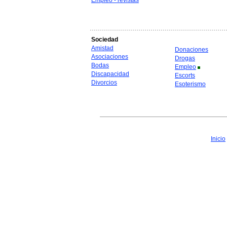
Empleo - revistas
Sociedad
Amistad
Donaciones
Asociaciones
Drogas
Bodas
Empleo
Discapacidad
Escorts
Divorcios
Esoterismo
Inicio