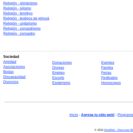
Religión - shintoísmo
Religión - sijismo
Religión - tenrikyo
Religión - testigos de jehová
Religión - unitarismo
Religión - zoroastrismo
Religión - zoroastro
Sociedad
Amistad
Donaciones
Eventos
Asociaciones
Drogas
Familia
Bodas
Empleo
Ferias
Discapacidad
Escorts
Festivales
Divorcios
Esoterismo
Horoscopos
Inicio
-
Agrega tu sitio web!
-
Programa 
© 2024
DireWeb - Directorio 