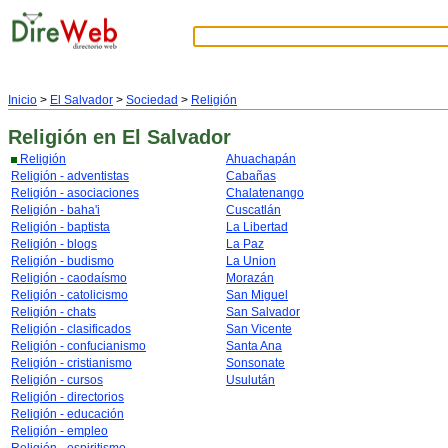
Inicio
>
El Salvador
>
Sociedad
>
Religión
Religión
en El Salvador
Religión
Ahuachapán
Religión - adventistas
Cabañas
Religión - asociaciones
Chalatenango
Religión - baha'i
Cuscatlán
Religión - baptista
La Libertad
Religión - blogs
La Paz
Religión - budismo
La Union
Religión - caodaísmo
Morazán
Religión - catolicismo
San Miguel
Religión - chats
San Salvador
Religión - clasificados
San Vicente
Religión - confucianismo
Santa Ana
Religión - cristianismo
Sonsonate
Religión - cursos
Usulután
Religión - directorios
Religión - educación
Religión - empleo