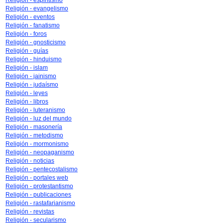
Religión - espiritismo
Religión - evangelismo
Religión - eventos
Religión - fanatismo
Religión - foros
Religión - gnosticismo
Religión - guías
Religión - hinduismo
Religión - islam
Religión - jainismo
Religión - judaísmo
Religión - leyes
Religión - libros
Religión - luteranismo
Religión - luz del mundo
Religión - masonería
Religión - metodismo
Religión - mormonismo
Religión - neopaganismo
Religión - noticias
Religión - pentecostalismo
Religión - portales web
Religión - protestantismo
Religión - publicaciones
Religión - rastafarianismo
Religión - revistas
Religión - secularismo