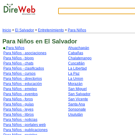
Inicio
>
El Salvador
>
Entretenimiento
>
Para Niños
Para Niños
en El Salvador
Para Niños
Ahuachapán
Para Niños - asociaciones
Cabañas
Para Niños - blogs
Chalatenango
Para Niños - chats
Cuscatlán
Para Niños - clasificados
La Libertad
Para Niños - cursos
La Paz
Para Niños - directorios
La Union
Para Niños - educación
Morazán
Para Niños - empleo
San Miguel
Para Niños - eventos
San Salvador
Para Niños - foros
San Vicente
Para Niños - guías
Santa Ana
Para Niños - leyes
Sonsonate
Para Niños - libros
Usulután
Para Niños - noticias
Para Niños - portales web
Para Niños - publicaciones