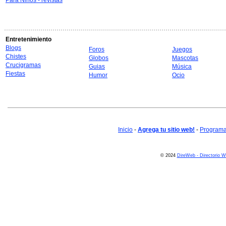
Para Niños - revistas
Entretenimiento
Blogs
Foros
Juegos
Chistes
Globos
Mascotas
Crucigramas
Guias
Música
Fiestas
Humor
Ocio
Inicio
-
Agrega tu sitio web!
-
Programa 
© 2024
DireWeb - Directorio 