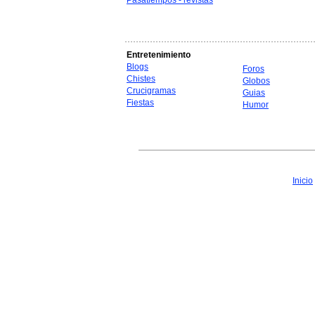
Pasatiempos - revistas
Entretenimiento
Blogs
Foros
Chistes
Globos
Crucigramas
Guias
Fiestas
Humor
Inicio