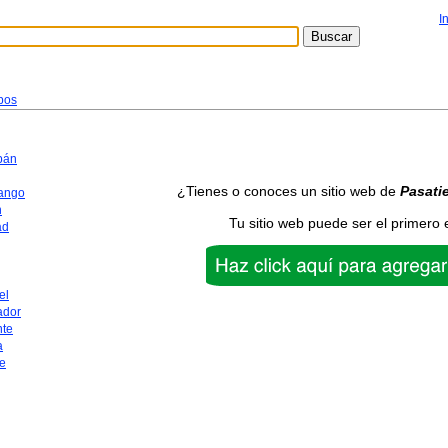
I
pos
pán
¿Tienes o conoces un sitio web de
Pasati
ango
n
Tu sitio web puede ser el primero 
ad
el
ador
nte
a
e