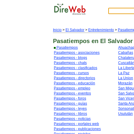
Inicio
>
El Salvador
>
Entretenimiento
>
Pasatiem
Pasatiempos
en El Salvador
Pasatiempos
Ahuacha
Pasatiempos - asociaciones
Cabañas
Pasatiempos - blogs
Chalaten
Pasatiempos - chats
Cuscatlá
Pasatiempos - clasificados
La Libert
Pasatiempos - cursos
La Paz
Pasatiempos - directorios
La Union
Pasatiempos - educación
Morazán
Pasatiempos - empleo
San Migu
Pasatiempos - eventos
San Salv
Pasatiempos - foros
San Vice
Pasatiempos - guías
Santa An
Pasatiempos - leyes
Sonsonat
Pasatiempos - libros
Usulután
Pasatiempos - noticias
Pasatiempos - portales web
Pasatiempos - publicaciones