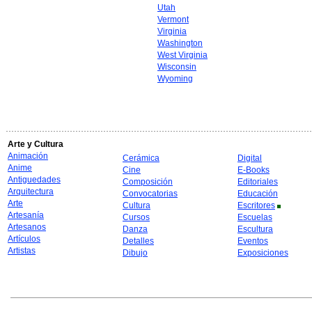
Utah
Vermont
Virginia
Washington
West Virginia
Wisconsin
Wyoming
Arte y Cultura
Animación
Cerámica
Digital
Anime
Cine
E-Books
Antiguedades
Composición
Editoriales
Arquitectura
Convocatorias
Educación
Arte
Cultura
Escritores
Artesanía
Cursos
Escuelas
Artesanos
Danza
Escultura
Artículos
Detalles
Eventos
Artistas
Dibujo
Exposiciones