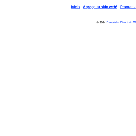
Inicio
-
Agrega tu sitio web!
-
Programa 
© 2024
DireWeb - Directorio 