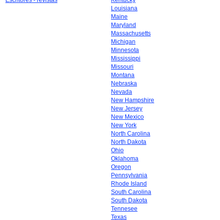
Escritores - revistas
Kentucky
Louisiana
Maine
Maryland
Massachusetts
Michigan
Minnesota
Mississippi
Missouri
Montana
Nebraska
Nevada
New Hampshire
New Jersey
New Mexico
New York
North Carolina
North Dakota
Ohio
Oklahoma
Oregon
Pennsylvania
Rhode Island
South Carolina
South Dakota
Tennesee
Texas