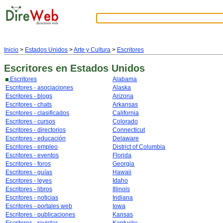
Inicio
>
Estados Unidos
>
Arte y Cultura
>
Escritores
Escritores
en Estados Unidos
Escritores
Alabama
Escritores - asociaciones
Alaska
Escritores - blogs
Arizona
Escritores - chats
Arkansas
Escritores - clasificados
California
Escritores - cursos
Colorado
Escritores - directorios
Connecticut
Escritores - educación
Delaware
Escritores - empleo
District of Columbia
Escritores - eventos
Florida
Escritores - foros
Georgia
Escritores - guías
Hawaii
Escritores - leyes
Idaho
Escritores - libros
Illinois
Escritores - noticias
Indiana
Escritores - portales web
Iowa
Escritores - publicaciones
Kansas