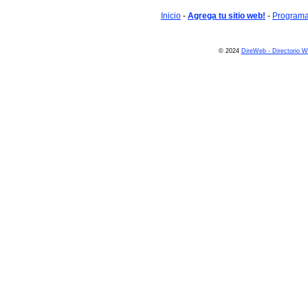
Inicio
-
Agrega tu sitio web!
-
Programa 
© 2024
DireWeb - Directorio 