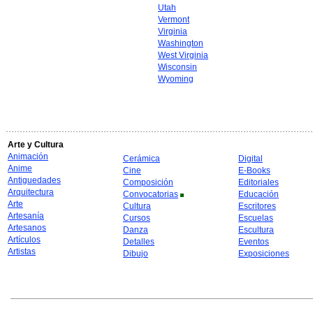
Utah
Vermont
Virginia
Washington
West Virginia
Wisconsin
Wyoming
Arte y Cultura
Animación
Cerámica
Digital
Anime
Cine
E-Books
Antiguedades
Composición
Editoriales
Arquitectura
Convocatorias
Educación
Arte
Cultura
Escritores
Artesanía
Cursos
Escuelas
Artesanos
Danza
Escultura
Artículos
Detalles
Eventos
Artistas
Dibujo
Exposiciones