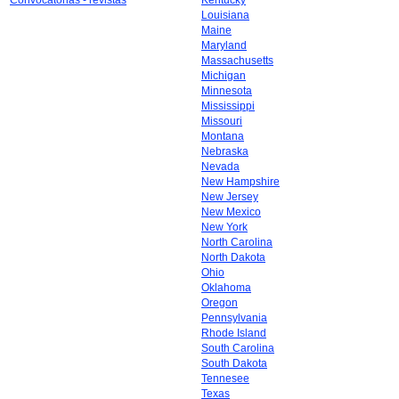
Convocatorias - revistas
Kentucky
Louisiana
Maine
Maryland
Massachusetts
Michigan
Minnesota
Mississippi
Missouri
Montana
Nebraska
Nevada
New Hampshire
New Jersey
New Mexico
New York
North Carolina
North Dakota
Ohio
Oklahoma
Oregon
Pennsylvania
Rhode Island
South Carolina
South Dakota
Tennesee
Texas