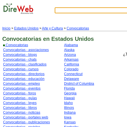
Inicio
>
Estados Unidos
>
Arte y Cultura
>
Convocatorias
Convocatorias
en Estados Unidos
Convocatorias
Alabama
Convocatorias - asociaciones
Alaska
¿T
Convocatorias - blogs
Arizona
Convocatorias - chats
Arkansas
Convocatorias - clasificados
California
Convocatorias - cursos
Colorado
Convocatorias - directorios
Connecticut
Convocatorias - educación
Delaware
Convocatorias - empleo
District of Columbia
Convocatorias - eventos
Florida
Convocatorias - foros
Georgia
Convocatorias - guías
Hawaii
Convocatorias - leyes
Idaho
Convocatorias - libros
Illinois
Convocatorias - noticias
Indiana
Convocatorias - portales web
Iowa
Convocatorias - publicaciones
Kansas