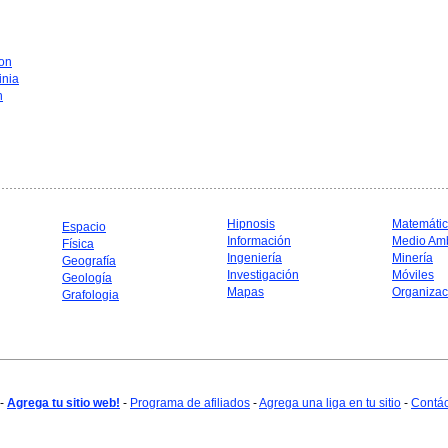
on
inia
n
Hipnosis
Matemáti
Espacio
Información
Medio Am
Física
Ingeniería
Minería
Geografía
Investigación
Móviles
Geología
Mapas
Organizac
Grafologia
-
Agrega tu sitio web!
-
Programa de afiliados
-
Agrega una liga en tu sitio
-
Contá