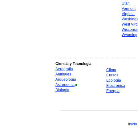
Utah
Vermont
Virginia
Washingt
West Virg
Wisconsi
Wyoming
Ciencia y Tecnología
Aerografía
Clima
Animales
Cursos
Arqueología
Ecología
Astronomía
Electrónica
Biología
Energía
Inicio