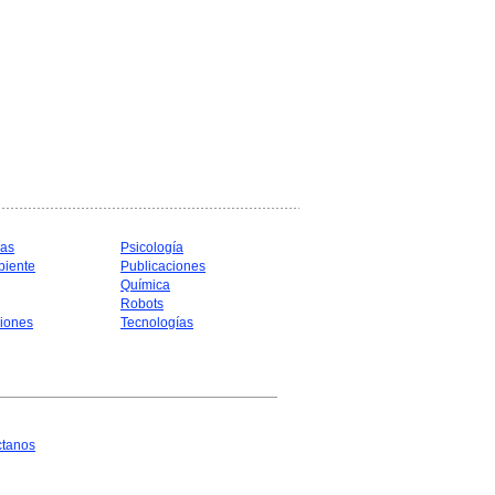
cas
Psicología
biente
Publicaciones
Química
Robots
iones
Tecnologías
ctanos