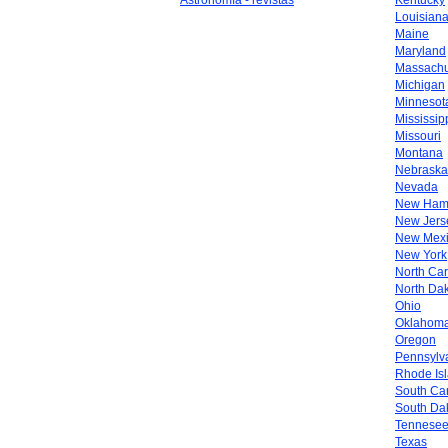
Astronomía - revistas
Kentucky
Louisian
Maine
Maryland
Massachu
Michigan
Minnesot
Mississip
Missouri
Montana
Nebraska
Nevada
New Ham
New Jers
New Mex
New York
North Car
North Da
Ohio
Oklahom
Oregon
Pennsylv
Rhode Is
South Car
South Da
Tennese
Texas