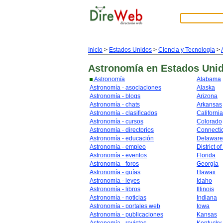
Inicio
>
Estados Unidos
>
Ciencia y Tecnología
>
Astronomía
en Estados Uni
Astronomía
Alabama
Astronomía - asociaciones
Alaska
Astronomía - blogs
Arizona
Astronomía - chats
Arkansas
Astronomía - clasificados
California
Astronomía - cursos
Colorado
Astronomía - directorios
Connecti
Astronomía - educación
Delaware
Astronomía - empleo
District o
Astronomía - eventos
Florida
Astronomía - foros
Georgia
Astronomía - guías
Hawaii
Astronomía - leyes
Idaho
Astronomía - libros
Illinois
Astronomía - noticias
Indiana
Astronomía - portales web
Iowa
Astronomía - publicaciones
Kansas