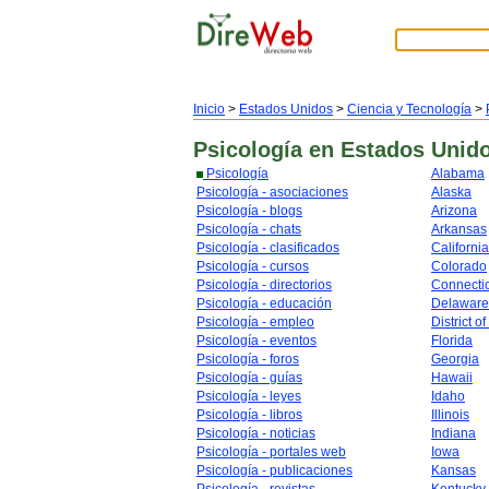
Inicio
>
Estados Unidos
>
Ciencia y Tecnología
>
Psicología
en Estados Unid
Psicología
Alabama
Psicología - asociaciones
Alaska
Psicología - blogs
Arizona
Psicología - chats
Arkansas
Psicología - clasificados
California
Psicología - cursos
Colorado
Psicología - directorios
Connecti
Psicología - educación
Delaware
Psicología - empleo
District o
Psicología - eventos
Florida
Psicología - foros
Georgia
Psicología - guías
Hawaii
Psicología - leyes
Idaho
Psicología - libros
Illinois
Psicología - noticias
Indiana
Psicología - portales web
Iowa
Psicología - publicaciones
Kansas