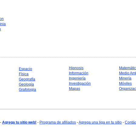
on
inia
n
Hipnosis
Matemáti
Espacio
Información
Medio Am
Física
Ingeniería
Minería
Geografía
Investigación
Móviles
Geología
Mapas
Organizac
Grafologia
-
Agrega tu sitio web!
-
Programa de afiliados
-
Agrega una liga en tu sitio
-
Contá