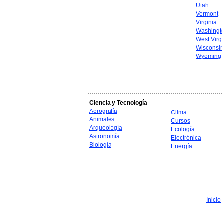
Utah
Vermont
Virginia
Washingt
West Virg
Wisconsi
Wyoming
Ciencia y Tecnología
Aerografía
Clima
Animales
Cursos
Arqueología
Ecología
Astronomía
Electrónica
Biología
Energía
Inicio