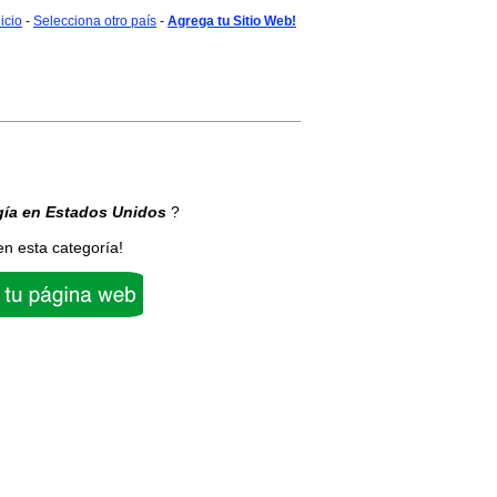
nicio
-
Selecciona otro país
-
Agrega tu Sitio Web!
gía
en Estados Unidos
?
en esta categoría!