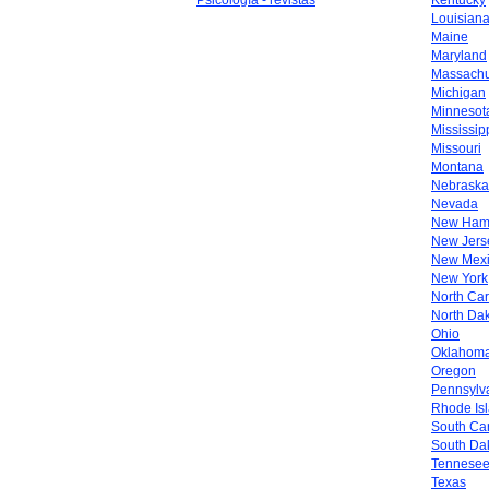
Psicología - revistas
Kentucky
Louisian
Maine
Maryland
Massachu
Michigan
Minnesot
Mississip
Missouri
Montana
Nebraska
Nevada
New Ham
New Jers
New Mex
New York
North Car
North Da
Ohio
Oklahom
Oregon
Pennsylv
Rhode Is
South Car
South Da
Tennese
Texas