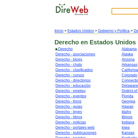
Inicio
>
Estados Unidos
>
Gobierno y Política
>
De
Derecho
en Estados Unidos
Derecho
Alabama
Derecho - asociaciones
Alaska
Derecho - blogs
Arizona
Derecho - chats
Arkansas
Derecho - clasificados
California
Derecho - cursos
Colorado
Derecho - directorios
Connecti
Derecho - educación
Delaware
Derecho - empleo
District o
Derecho - eventos
Florida
Derecho - foros
Georgia
Derecho - guías
Hawaii
Derecho - leyes
Idaho
Derecho - libros
Illinois
Derecho - noticias
Indiana
Derecho - portales web
Iowa
Derecho - publicaciones
Kansas