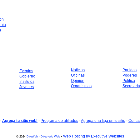
on
inia
n
Noticias
Partidos
Eventos
Oficinas
Poderes
Gobierno
Opinion
Política
Institutos
Organismos
Secretarí
Jovenes
-
Agrega tu sitio web!
-
Programa de afiliados
-
Agrega una liga en tu sitio
-
Contá
-
Web Hosting by Executive Websites
© 2024
DireWeb - Directorio Web