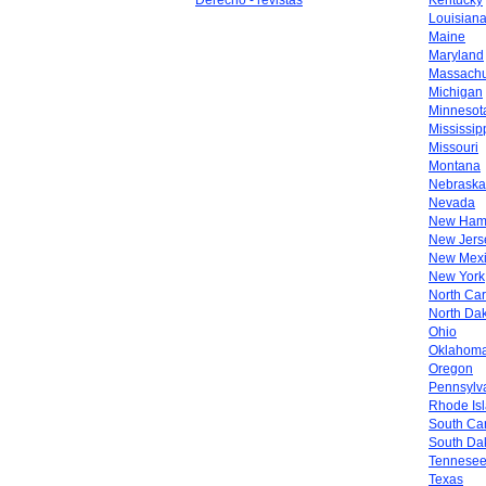
Derecho - revistas
Kentucky
Louisian
Maine
Maryland
Massachu
Michigan
Minnesot
Mississip
Missouri
Montana
Nebraska
Nevada
New Ham
New Jers
New Mex
New York
North Car
North Da
Ohio
Oklahom
Oregon
Pennsylv
Rhode Is
South Car
South Da
Tennese
Texas