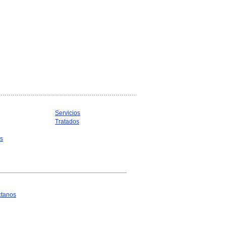
Servicios
Tratados
as
ctanos