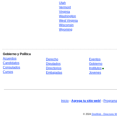
Utah
Vermont
Virginia
Washington
West Virginia
Wisconsin
Wyoming
Gobierno y Política
Acuerdos
Derecho
Eventos
Candidatos
Diputados
Gobierno
Consulados
Directorios
Institutos
Cursos
Embajadas
Jovenes
Inicio
-
Agrega tu sitio web!
-
Programa 
© 2024
DireWeb - Directorio 