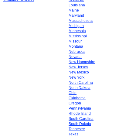
Institutos - revistas
Kentucky
Louisiana
Maine
Maryland
Massachusetts
Michigan
Minnesota
Mississippi
Missouri
Montana
Nebraska
Nevada
New Hampshire
New Jersey
New Mexico
New York
North Carolina
North Dakota
Ohio
Oklahoma
Oregon
Pennsylvania
Rhode Island
South Carolina
South Dakota
Tennesee
Texas