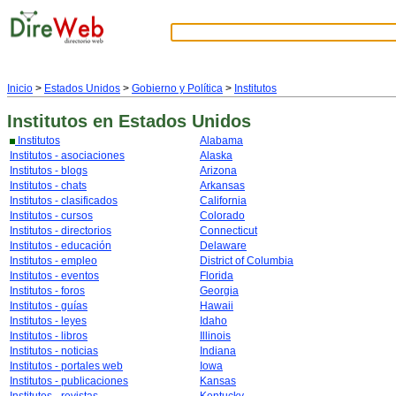
Inicio
>
Estados Unidos
>
Gobierno y Política
>
Institutos
Institutos
en Estados Unidos
Institutos
Alabama
Institutos - asociaciones
Alaska
Institutos - blogs
Arizona
Institutos - chats
Arkansas
Institutos - clasificados
California
Institutos - cursos
Colorado
Institutos - directorios
Connecticut
Institutos - educación
Delaware
Institutos - empleo
District of Columbia
Institutos - eventos
Florida
Institutos - foros
Georgia
Institutos - guías
Hawaii
Institutos - leyes
Idaho
Institutos - libros
Illinois
Institutos - noticias
Indiana
Institutos - portales web
Iowa
Institutos - publicaciones
Kansas