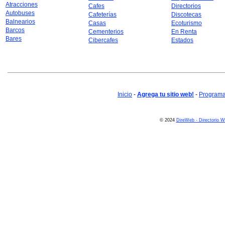
Atracciones
Cafes
Directorios
Autobuses
Cafeterías
Discotecas
Balnearios
Casas
Ecoturismo
Barcos
Cementerios
En Renta
Bares
Cibercafes
Estados
Inicio
-
Agrega tu sitio web!
-
Programa 
© 2024
DireWeb - Directorio 