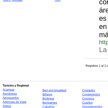
co
Tours - revistas
Yoro
ár
es
en
má
htt
La
Registros 1 al 2 
Turismo y Regional
Acampar
Bed and breakfast
Ciudades
Aerolineas
Billares
Condominios
Aeropuertos
Bodegas
Cruceros
Agencias de Viaje
Bungalows
Cuartos
Antros
Cabañas
Departamentos