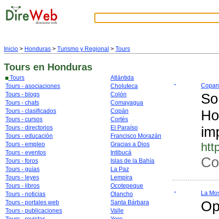
Inicio
>
Honduras
>
Turismo y Regional
>
Tours
Tours
en Honduras
Tours
Atlántida
Copan
Tours - asociaciones
Choluteca
So
Tours - blogs
Colón
Tours - chats
Comayagua
Ho
Tours - clasificados
Copán
Tours - cursos
Cortés
im
Tours - directorios
El Paraíso
Tours - educación
Francisco Morazán
htt
Tours - empleo
Gracias a Dios
Tours - eventos
Intibucá
Co
Tours - foros
Islas de la Bahía
Tours - guías
La Paz
Tours - leyes
Lempira
Tours - libros
Ocotepeque
La Mos
Tours - noticias
Olancho
Op
Tours - portales web
Santa Bárbara
Tours - publicaciones
Valle