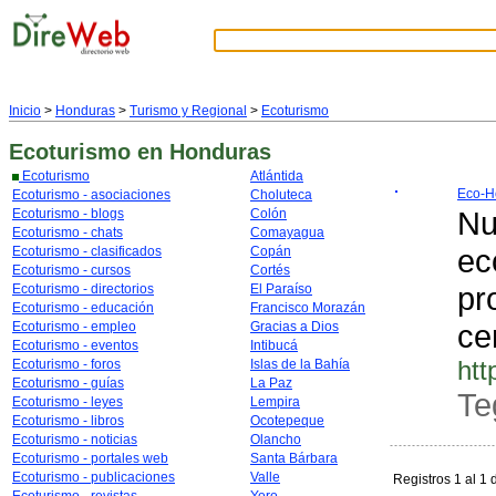
Inicio
>
Honduras
>
Turismo y Regional
>
Ecoturismo
Ecoturismo
en Honduras
Ecoturismo
Atlántida
Eco-H
Ecoturismo - asociaciones
Choluteca
Nu
Ecoturismo - blogs
Colón
Ecoturismo - chats
Comayagua
ec
Ecoturismo - clasificados
Copán
Ecoturismo - cursos
Cortés
pr
Ecoturismo - directorios
El Paraíso
Ecoturismo - educación
Francisco Morazán
ce
Ecoturismo - empleo
Gracias a Dios
Ecoturismo - eventos
Intibucá
htt
Ecoturismo - foros
Islas de la Bahía
Ecoturismo - guías
La Paz
Te
Ecoturismo - leyes
Lempira
Ecoturismo - libros
Ocotepeque
Ecoturismo - noticias
Olancho
Ecoturismo - portales web
Santa Bárbara
Ecoturismo - publicaciones
Valle
Registros 1 al 1 