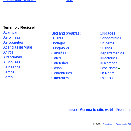
Ecoturismo - revistas
Yoro
Turismo y Regional
Acampar
Bed and breakfast
Ciudades
Aerolineas
Billares
Condominios
Aeropuertos
Bodegas
Cruceros
Agencias de Viaje
Bungalows
Cuartos
Antros
Cabañas
Departamentos
Atracciones
Cafes
Directorios
Autobuses
Cafeterías
Discotecas
Balnearios
Casas
Ecoturismo
Barcos
Cementerios
En Renta
Bares
Cibercafes
Estados
Inicio
-
Agrega tu sitio web!
-
Programa 
© 2024
DireWeb - Directorio 