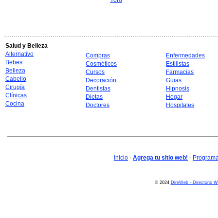
Yoro
Salud y Belleza
Alternativo
Compras
Enfermedades
Bebes
Cosméticos
Estilistas
Belleza
Cursos
Farmacias
Cabello
Decoración
Guias
Cirugía
Dentistas
Hipnosis
Clínicas
Dietas
Hogar
Cocina
Doctores
Hospitales
Inicio
-
Agrega tu sitio web!
-
Programa 
© 2024
DireWeb - Directorio 