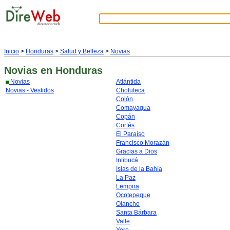
Inicio
>
Honduras
>
Salud y Belleza
>
Novias
Novias
en Honduras
Novias
Atlántida
Novias - Vestidos
Choluteca
Colón
Comayagua
Copán
Cortés
El Paraíso
Francisco Morazán
Gracias a Dios
Intibucá
Islas de la Bahía
La Paz
Lempira
Ocotepeque
Olancho
Santa Bárbara
Valle