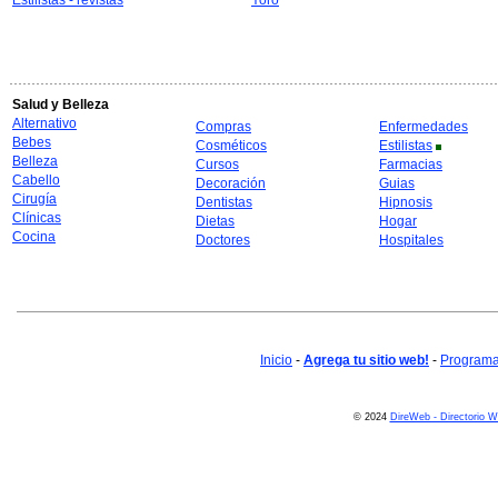
Estilistas - revistas
Yoro
Salud y Belleza
Alternativo
Compras
Enfermedades
Bebes
Cosméticos
Estilistas
Belleza
Cursos
Farmacias
Cabello
Decoración
Guias
Cirugía
Dentistas
Hipnosis
Clínicas
Dietas
Hogar
Cocina
Doctores
Hospitales
Inicio
-
Agrega tu sitio web!
-
Programa 
© 2024
DireWeb - Directorio 