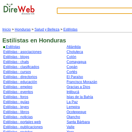
Inicio
>
Honduras
>
Salud y Belleza
>
Estilistas
Estilistas
en Honduras
Estilistas
Atlántida
Estilistas - asociaciones
Choluteca
Estilistas - blogs
Colón
Estilistas - chats
Comayagua
Estilistas - clasificados
Copán
Estilistas - cursos
Cortés
Estilistas - directorios
El Paraíso
Estilistas - educación
Francisco Morazán
Estilistas - empleo
Gracias a Dios
Estilistas - eventos
Intibucá
Estilistas - foros
Islas de la Bahía
Estilistas - guías
La Paz
Estilistas - leyes
Lempira
Estilistas - libros
Ocotepeque
Estilistas - noticias
Olancho
Estilistas - portales web
Santa Bárbara
Estilistas - publicaciones
Valle