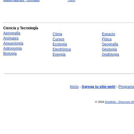
Matemáticas - revistas
Yoro
Ciencia y Tecnología
Aerografía
Clima
Espacio
Animales
Cursos
Física
Arqueología
Ecología
Geografía
Astronomía
Electrónica
Geología
Biología
Energía
Grafologia
Inicio
-
Agrega tu sitio web!
-
Programa 
© 2024
DireWeb - Directorio 