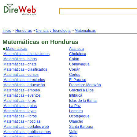
Inicio
>
Honduras
>
Ciencia y Tecnología
>
Matemáticas
Matemáticas
en Honduras
Matemáticas
Atlántida
Matemáticas - asociaciones
Choluteca
Matemáticas - blogs
Colón
Matemáticas - chats
Comayagua
Matemáticas - clasificados
Copán
Matemáticas - cursos
Cortés
Matemáticas - directorios
El Paraíso
Matemáticas - educación
Francisco Morazán
Matemáticas - empleo
Gracias a Dios
Matemáticas - eventos
Intibucá
Matemáticas - foros
Islas de la Bahía
Matemáticas - guías
La Paz
Matemáticas - leyes
Lempira
Matemáticas - libros
Ocotepeque
Matemáticas - noticias
Olancho
Matemáticas - portales web
Santa Bárbara
Matemáticas - publicaciones
Valle