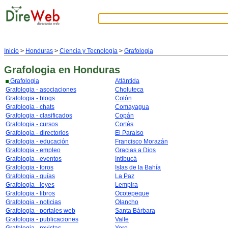
Inicio
>
Honduras
>
Ciencia y Tecnología
>
Grafologia
Grafologia
en Honduras
Grafologia
Atlántida
Grafologia - asociaciones
Choluteca
Grafologia - blogs
Colón
Grafologia - chats
Comayagua
Grafologia - clasificados
Copán
Grafologia - cursos
Cortés
Grafologia - directorios
El Paraíso
Grafologia - educación
Francisco Morazán
Grafologia - empleo
Gracias a Dios
Grafologia - eventos
Intibucá
Grafologia - foros
Islas de la Bahía
Grafologia - guías
La Paz
Grafologia - leyes
Lempira
Grafologia - libros
Ocotepeque
Grafologia - noticias
Olancho
Grafologia - portales web
Santa Bárbara
Grafologia - publicaciones
Valle