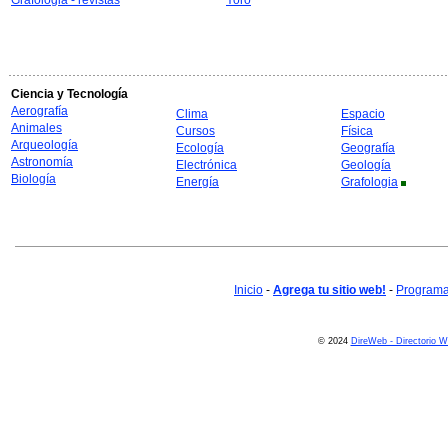
Grafologia - revistas
Yoro
Ciencia y Tecnología
Aerografía
Clima
Espacio
Animales
Cursos
Física
Arqueología
Ecología
Geografía
Astronomía
Electrónica
Geología
Biología
Energía
Grafologia
Inicio
-
Agrega tu sitio web!
-
Programa 
© 2024
DireWeb - Directorio 