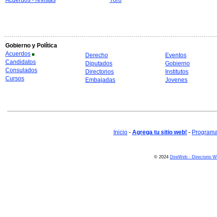
Acuerdos - revistas
Yoro
Gobierno y Política
Acuerdos
Derecho
Eventos
Candidatos
Diputados
Gobierno
Consulados
Directorios
Institutos
Cursos
Embajadas
Jovenes
Inicio
-
Agrega tu sitio web!
-
Programa 
© 2024
DireWeb - Directorio 