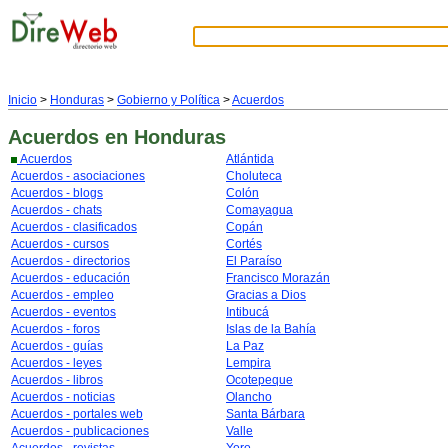
Inicio
>
Honduras
>
Gobierno y Política
>
Acuerdos
Acuerdos
en Honduras
Acuerdos
Atlántida
Acuerdos - asociaciones
Choluteca
Acuerdos - blogs
Colón
Acuerdos - chats
Comayagua
Acuerdos - clasificados
Copán
Acuerdos - cursos
Cortés
Acuerdos - directorios
El Paraíso
Acuerdos - educación
Francisco Morazán
Acuerdos - empleo
Gracias a Dios
Acuerdos - eventos
Intibucá
Acuerdos - foros
Islas de la Bahía
Acuerdos - guías
La Paz
Acuerdos - leyes
Lempira
Acuerdos - libros
Ocotepeque
Acuerdos - noticias
Olancho
Acuerdos - portales web
Santa Bárbara
Acuerdos - publicaciones
Valle