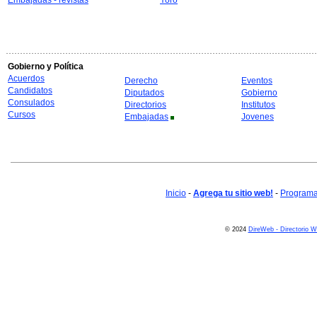
Embajadas - revistas
Yoro
Gobierno y Política
Acuerdos
Derecho
Eventos
Candidatos
Diputados
Gobierno
Consulados
Directorios
Institutos
Cursos
Embajadas
Jovenes
Inicio
-
Agrega tu sitio web!
-
Programa 
© 2024
DireWeb - Directorio 