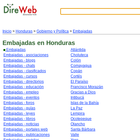
Inicio
>
Honduras
>
Gobierno y Política
>
Embajadas
Embajadas
en Honduras
Embajadas
Atlántida
Embajadas - asociaciones
Choluteca
Embajadas - blogs
Colón
Embajadas - chats
Comayagua
Embajadas - clasificados
Copán
Embajadas - cursos
Cortés
Embajadas - directorios
El Paraíso
Embajadas - educación
Francisco Morazán
Embajadas - empleo
Gracias a Dios
Embajadas - eventos
Intibucá
Embajadas - foros
Islas de la Bahía
Embajadas - guías
La Paz
Embajadas - leyes
Lempira
Embajadas - libros
Ocotepeque
Embajadas - noticias
Olancho
Embajadas - portales web
Santa Bárbara
Embajadas - publicaciones
Valle