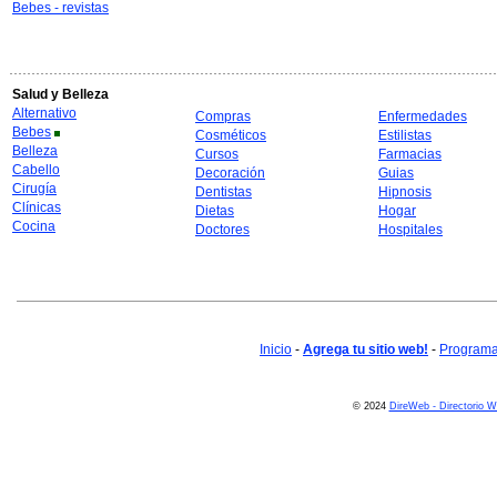
Bebes - revistas
Salud y Belleza
Alternativo
Compras
Enfermedades
Bebes
Cosméticos
Estilistas
Belleza
Cursos
Farmacias
Cabello
Decoración
Guias
Cirugía
Dentistas
Hipnosis
Clínicas
Dietas
Hogar
Cocina
Doctores
Hospitales
Inicio
-
Agrega tu sitio web!
-
Programa 
© 2024
DireWeb - Directorio 