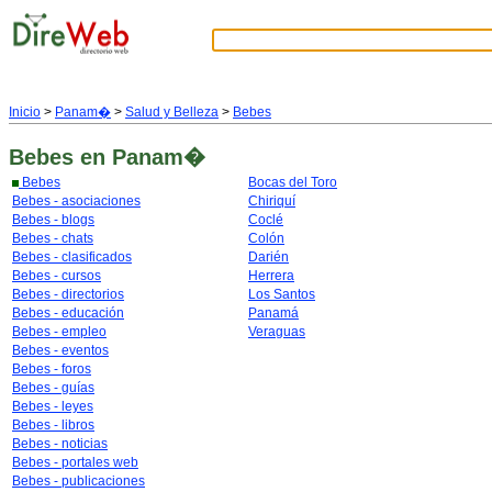
Inicio
>
Panam�
>
Salud y Belleza
>
Bebes
Bebes
en Panam�
Bebes
Bocas del Toro
Bebes - asociaciones
Chiriquí
Bebes - blogs
Coclé
Bebes - chats
Colón
Bebes - clasificados
Darién
Bebes - cursos
Herrera
Bebes - directorios
Los Santos
Bebes - educación
Panamá
Bebes - empleo
Veraguas
Bebes - eventos
Bebes - foros
Bebes - guías
Bebes - leyes
Bebes - libros
Bebes - noticias
Bebes - portales web
Bebes - publicaciones