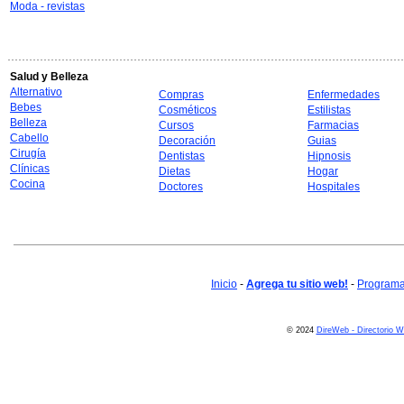
Moda - revistas
Salud y Belleza
Alternativo
Compras
Enfermedades
Bebes
Cosméticos
Estilistas
Belleza
Cursos
Farmacias
Cabello
Decoración
Guias
Cirugía
Dentistas
Hipnosis
Clínicas
Dietas
Hogar
Cocina
Doctores
Hospitales
Inicio
-
Agrega tu sitio web!
-
Programa 
© 2024
DireWeb - Directorio 