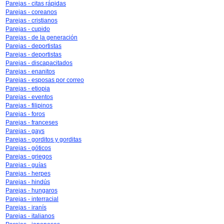
Parejas - citas rápidas
Parejas - coreanos
Parejas - cristianos
Parejas - cupido
Parejas - de la generación
Parejas - deportistas
Parejas - deportistas
Parejas - discapacitados
Parejas - enanitos
Parejas - esposas por correo
Parejas - etiopia
Parejas - eventos
Parejas - filipinos
Parejas - foros
Parejas - franceses
Parejas - gays
Parejas - gorditos y gorditas
Parejas - góticos
Parejas - griegos
Parejas - guías
Parejas - herpes
Parejas - hindús
Parejas - hungaros
Parejas - interracial
Parejas - iranís
Parejas - italianos