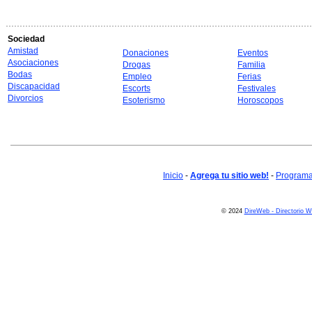
Sociedad
Amistad
Donaciones
Eventos
Asociaciones
Drogas
Familia
Bodas
Empleo
Ferias
Discapacidad
Escorts
Festivales
Divorcios
Esoterismo
Horoscopos
Inicio
-
Agrega tu sitio web!
-
Programa 
© 2024
DireWeb - Directorio 