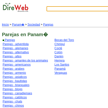
Inicio
>
Panam�
>
Sociedad
>
Parejas
Parejas
en Panam�
Parejas
Bocas del Toro
Parejas - adventista
Chiriquí
Parejas - alemanes
Coclé
Parejas - alternativo
Colón
Parejas - altos
Darién
Parejas - amantes de los animales
Herrera
Parejas - americanos
Los Santos
Parejas - arabes
Panamá
Parejas - armenio
Veraguas
Parejas - asiaticos
Parejas - bautistas
Parejas - bisexuales
Parejas - blogs
Parejas - canadienses
Parejas - católicos
Parejas - chats
Parejas - chinos