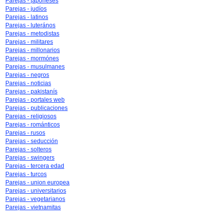
Parejas - japoneses
Parejas - judíos
Parejas - latinos
Parejas - luterános
Parejas - metodistas
Parejas - militares
Parejas - millonarios
Parejas - mormónes
Parejas - musulmanes
Parejas - negros
Parejas - noticias
Parejas - pakistanís
Parejas - portales web
Parejas - publicaciones
Parejas - religiosos
Parejas - románticos
Parejas - rusos
Parejas - seducción
Parejas - solteros
Parejas - swingers
Parejas - tercera edad
Parejas - turcos
Parejas - union europea
Parejas - universitarios
Parejas - vegetarianos
Parejas - vietnamitas