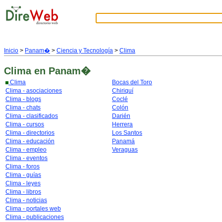
Inicio
>
Panam�
>
Ciencia y Tecnología
>
Clima
Clima
en Panam�
Clima
Bocas del Toro
Clima - asociaciones
Chiriquí
Clima - blogs
Coclé
Clima - chats
Colón
Clima - clasificados
Darién
Clima - cursos
Herrera
Clima - directorios
Los Santos
Clima - educación
Panamá
Clima - empleo
Veraguas
Clima - eventos
Clima - foros
Clima - guías
Clima - leyes
Clima - libros
Clima - noticias
Clima - portales web
Clima - publicaciones