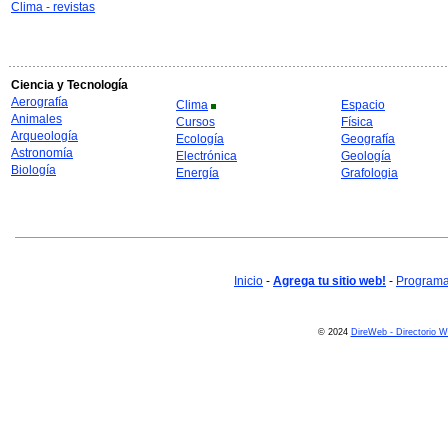
Clima - revistas
Ciencia y Tecnología
Aerografía
Clima
Espacio
Animales
Cursos
Física
Arqueología
Ecología
Geografía
Astronomía
Electrónica
Geología
Biología
Energía
Grafologia
Inicio
-
Agrega tu sitio web!
-
Programa 
© 2024
DireWeb - Directorio 