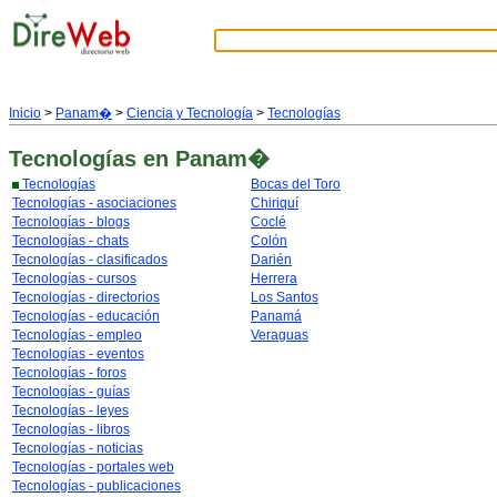
Inicio
>
Panam�
>
Ciencia y Tecnología
>
Tecnologías
Tecnologías
en Panam�
Tecnologías
Bocas del Toro
Tecnologías - asociaciones
Chiriquí
Tecnologías - blogs
Coclé
Tecnologías - chats
Colón
Tecnologías - clasificados
Darién
Tecnologías - cursos
Herrera
Tecnologías - directorios
Los Santos
Tecnologías - educación
Panamá
Tecnologías - empleo
Veraguas
Tecnologías - eventos
Tecnologías - foros
Tecnologías - guías
Tecnologías - leyes
Tecnologías - libros
Tecnologías - noticias
Tecnologías - portales web
Tecnologías - publicaciones