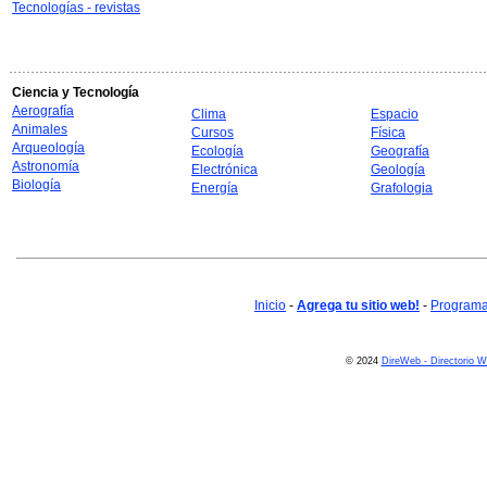
Tecnologías - revistas
Ciencia y Tecnología
Aerografía
Clima
Espacio
Animales
Cursos
Física
Arqueología
Ecología
Geografía
Astronomía
Electrónica
Geología
Biología
Energía
Grafologia
Inicio
-
Agrega tu sitio web!
-
Programa 
© 2024
DireWeb - Directorio 