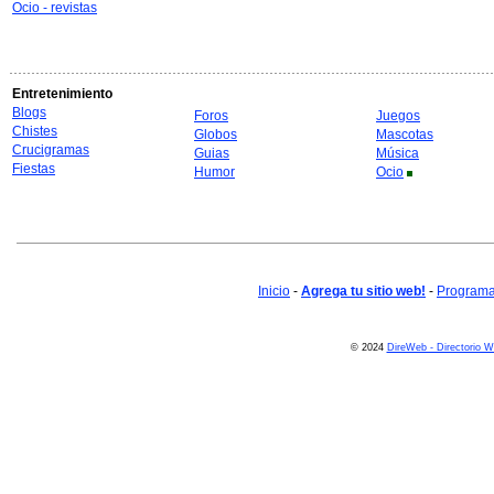
Ocio - revistas
Entretenimiento
Blogs
Foros
Juegos
Chistes
Globos
Mascotas
Crucigramas
Guias
Música
Fiestas
Humor
Ocio
Inicio
-
Agrega tu sitio web!
-
Programa 
© 2024
DireWeb - Directorio 