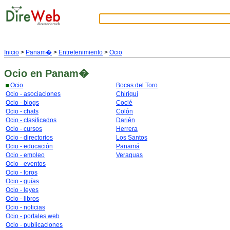
Inicio
>
Panam�
>
Entretenimiento
>
Ocio
Ocio
en Panam�
Ocio
Bocas del Toro
Ocio - asociaciones
Chiriquí
Ocio - blogs
Coclé
Ocio - chats
Colón
Ocio - clasificados
Darién
Ocio - cursos
Herrera
Ocio - directorios
Los Santos
Ocio - educación
Panamá
Ocio - empleo
Veraguas
Ocio - eventos
Ocio - foros
Ocio - guías
Ocio - leyes
Ocio - libros
Ocio - noticias
Ocio - portales web
Ocio - publicaciones