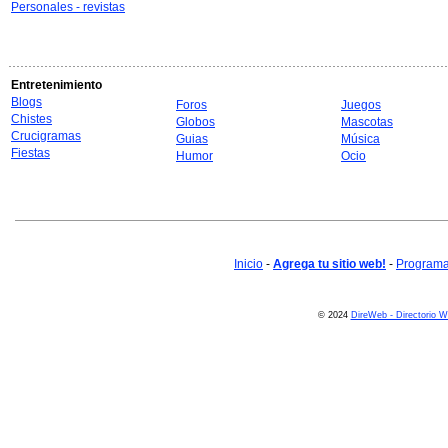
Personales - revistas
Entretenimiento
Blogs
Foros
Juegos
Chistes
Globos
Mascotas
Crucigramas
Guias
Música
Fiestas
Humor
Ocio
Inicio
-
Agrega tu sitio web!
-
Programa 
© 2024
DireWeb - Directorio 