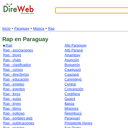
Inicio
>
Paraguay
>
Música
>
Rap
Rap
en Paraguay
Rap
Alto Paraguay
Rap - asociaciones
Alto Paraná
Rap - blogs
Amambay
Rap - chats
Asunción
Rap - clasificados
Boquerón
Rap - cursos
Caaguazú
Rap - directorios
Caazapá
Rap - educación
Canindeyú
Rap - empleo
Central
Rap - eventos
Concepción
Rap - foros
Cordillera
Rap - guías
Guairá
Rap - leyes
Itapúa
Rap - libros
Misiones
Rap - noticias
Ñeembucú
Rap - portales web
Paraguarí
Rap - publicaciones
Presidente Hayes