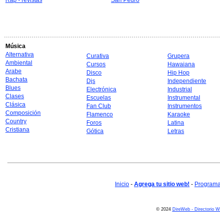
Rap - revistas
San Pedro
Música
Alternativa
Curativa
Grupera
Ambiental
Cursos
Hawaiana
Arabe
Disco
Hip Hop
Bachata
Djs
Independiente
Blues
Electrónica
Industrial
Clases
Escuelas
Instrumental
Clásica
Fan Club
Instrumentos
Composición
Flamenco
Karaoke
Country
Foros
Latina
Cristiana
Gótica
Letras
Inicio
-
Agrega tu sitio web!
-
Programa 
© 2024
DireWeb - Directorio 