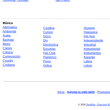
Religiosa - revistas
San Pedro
Música
Alternativa
Curativa
Grupera
Ambiental
Cursos
Hawaiana
Arabe
Disco
Hip Hop
Bachata
Djs
Independiente
Blues
Electrónica
Industrial
Clases
Escuelas
Instrumental
Clásica
Fan Club
Instrumentos
Composición
Flamenco
Karaoke
Country
Foros
Latina
Cristiana
Gótica
Letras
Inicio
-
Agrega tu sitio web!
-
Programa 
© 2024
DireWeb - Directorio 