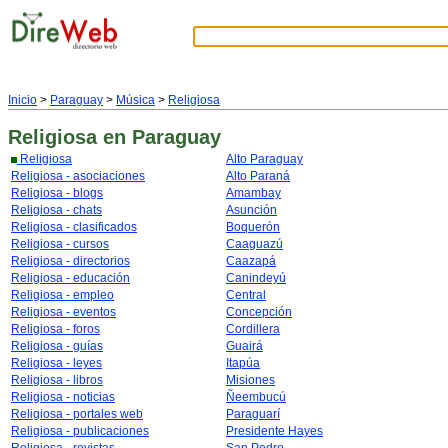
Inicio
>
Paraguay
>
Música
>
Religiosa
Religiosa
en Paraguay
Religiosa
Alto Paraguay
Religiosa - asociaciones
Alto Paraná
Religiosa - blogs
Amambay
Religiosa - chats
Asunción
Religiosa - clasificados
Boquerón
Religiosa - cursos
Caaguazú
Religiosa - directorios
Caazapá
Religiosa - educación
Canindeyú
Religiosa - empleo
Central
Religiosa - eventos
Concepción
Religiosa - foros
Cordillera
Religiosa - guías
Guairá
Religiosa - leyes
Itapúa
Religiosa - libros
Misiones
Religiosa - noticias
Ñeembucú
Religiosa - portales web
Paraguarí
Religiosa - publicaciones
Presidente Hayes