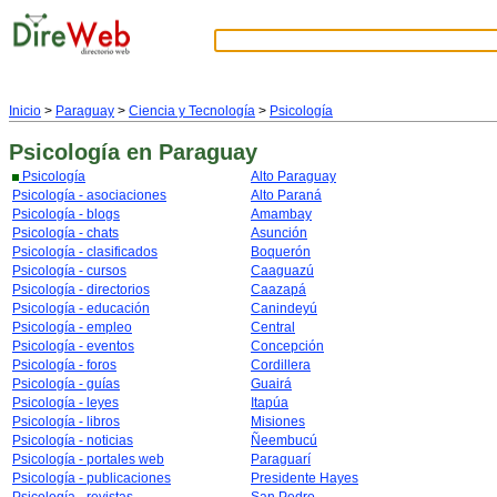
Inicio
>
Paraguay
>
Ciencia y Tecnología
>
Psicología
Psicología
en Paraguay
Psicología
Alto Paraguay
Psicología - asociaciones
Alto Paraná
Psicología - blogs
Amambay
Psicología - chats
Asunción
Psicología - clasificados
Boquerón
Psicología - cursos
Caaguazú
Psicología - directorios
Caazapá
Psicología - educación
Canindeyú
Psicología - empleo
Central
Psicología - eventos
Concepción
Psicología - foros
Cordillera
Psicología - guías
Guairá
Psicología - leyes
Itapúa
Psicología - libros
Misiones
Psicología - noticias
Ñeembucú
Psicología - portales web
Paraguarí
Psicología - publicaciones
Presidente Hayes