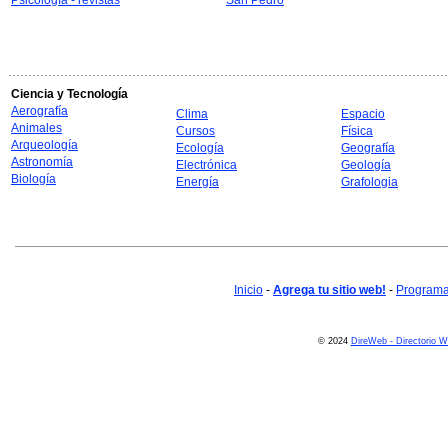
Psicología - revistas
San Pedro
Ciencia y Tecnología
Aerografía
Clima
Espacio
Animales
Cursos
Física
Arqueología
Ecología
Geografía
Astronomía
Electrónica
Geología
Biología
Energía
Grafologia
Inicio
-
Agrega tu sitio web!
-
Programa 
© 2024
DireWeb - Directorio 