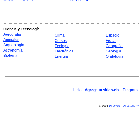
Móviles - revistas
San Pedro
Ciencia y Tecnología
Aerografía
Clima
Espacio
Animales
Cursos
Física
Arqueología
Ecología
Geografía
Astronomía
Electrónica
Geología
Biología
Energía
Grafologia
Inicio
-
Agrega tu sitio web!
-
Programa 
© 2024
DireWeb - Directorio 