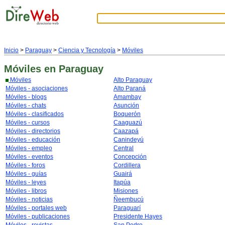
Inicio
>
Paraguay
>
Ciencia y Tecnología
>
Móviles
Móviles
en Paraguay
Móviles
Alto Paraguay
Móviles - asociaciones
Alto Paraná
Móviles - blogs
Amambay
Móviles - chats
Asunción
Móviles - clasificados
Boquerón
Móviles - cursos
Caaguazú
Móviles - directorios
Caazapá
Móviles - educación
Canindeyú
Móviles - empleo
Central
Móviles - eventos
Concepción
Móviles - foros
Cordillera
Móviles - guías
Guairá
Móviles - leyes
Itapúa
Móviles - libros
Misiones
Móviles - noticias
Ñeembucú
Móviles - portales web
Paraguarí
Móviles - publicaciones
Presidente Hayes