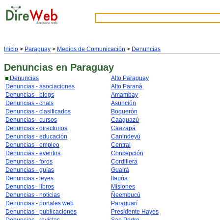
Inicio
>
Paraguay
>
Medios de Comunicación
>
Denuncias
Denuncias
en Paraguay
Denuncias
Alto Paraguay
Denuncias - asociaciones
Alto Paraná
Denuncias - blogs
Amambay
Denuncias - chats
Asunción
Denuncias - clasificados
Boquerón
Denuncias - cursos
Caaguazú
Denuncias - directorios
Caazapá
Denuncias - educación
Canindeyú
Denuncias - empleo
Central
Denuncias - eventos
Concepción
Denuncias - foros
Cordillera
Denuncias - guías
Guairá
Denuncias - leyes
Itapúa
Denuncias - libros
Misiones
Denuncias - noticias
Ñeembucú
Denuncias - portales web
Paraguarí
Denuncias - publicaciones
Presidente Hayes