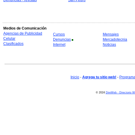
Denuncias - revistas
San Pedro
Medios de Comunicación
Agencias de Publicidad
Cursos
Mensajes
Celular
Denuncias
Mercadotecnia
Clasificados
Internet
Noticias
Inicio
-
Agrega tu sitio web!
-
Programa 
© 2024
DireWeb - Directorio 