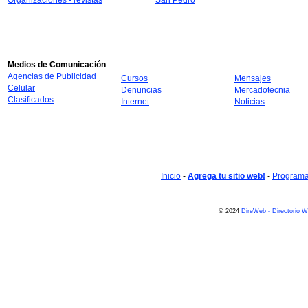
Organizaciones - revistas
San Pedro
Medios de Comunicación
Agencias de Publicidad
Cursos
Mensajes
Celular
Denuncias
Mercadotecnia
Clasificados
Internet
Noticias
Inicio
-
Agrega tu sitio web!
-
Programa 
© 2024
DireWeb - Directorio 