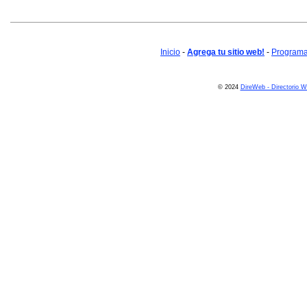
Inicio
-
Agrega tu sitio web!
-
Programa 
© 2024
DireWeb - Directorio 