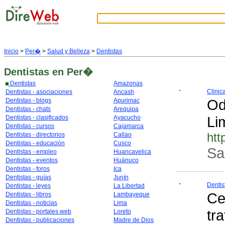
Inicio
>
Per�
>
Salud y Belleza
>
Dentistas
Dentistas
en Per�
Dentistas
Amazonas
Clinic
Dentistas - asociaciones
Ancash
Od
Dentistas - blogs
Apurimac
Dentistas - chats
Arequipa
Li
Dentistas - clasificados
Ayacucho
Dentistas - cursos
Cajamarca
htt
Dentistas - directorios
Callao
Dentistas - educación
Cusco
Sa
Dentistas - empleo
Huancavelica
Dentistas - eventos
Huánuco
Dentistas - foros
Ica
Dentistas - guías
Junín
Dentis
Dentistas - leyes
La Libertad
Ce
Dentistas - libros
Lambayeque
Dentistas - noticias
Lima
tr
Dentistas - portales web
Loreto
Dentistas - publicaciones
Madre de Dios