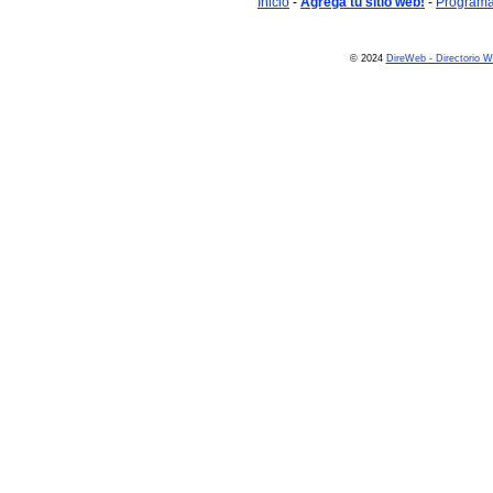
Inicio
-
Agrega tu sitio web!
-
Programa 
© 2024
DireWeb - Directorio 