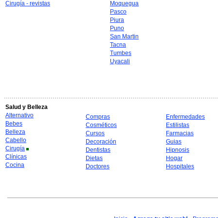
Cirugía - revistas
Moquegua
Pasco
Piura
Puno
San Martin
Tacna
Tumbes
Uyacali
Salud y Belleza
Alternativo
Compras
Enfermedades
Bebes
Cosméticos
Estilistas
Belleza
Cursos
Farmacias
Cabello
Decoración
Guias
Cirugía
Dentistas
Hipnosis
Clínicas
Dietas
Hogar
Cocina
Doctores
Hospitales