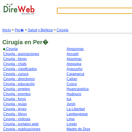
Inicio
>
Per�
>
Salud y Belleza
>
Cirugía
Cirugía
en Per�
Cirugía
Amazonas
Cirugía - asociaciones
Ancash
Cirugía - blogs
Apurimac
Cirugía - chats
Arequipa
Cirugía - clasificados
Ayacucho
Cirugía - cursos
Cajamarca
Cirugía - directorios
Callao
Cirugía - educación
Cusco
Cirugía - empleo
Huancavelica
Cirugía - eventos
Huánuco
Cirugía - foros
Ica
Cirugía - guías
Junín
Cirugía - leyes
La Libertad
Cirugía - libros
Lambayeque
Cirugía - noticias
Lima
Cirugía - portales web
Loreto
Cirugía - publicaciones
Madre de Dios