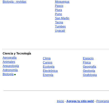
Biología - revistas
Moquegua
Pasco
Piura
Puno
San Martin
Tacna
Tumbes
Uyacali
Ciencia y Tecnología
Aerografía
Clima
Espacio
Animales
Cursos
Física
Arqueología
Ecología
Geografía
Astronomía
Electrónica
Geología
Biología
Energía
Grafologia
Inicio
-
Agrega tu sitio web!
-
Programa 