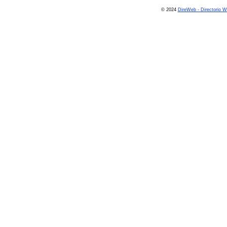
© 2024
DireWeb - Directorio 