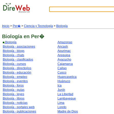
Inicio
>
Per�
>
Ciencia y Tecnología
>
Biología
Biología
en Per�
Biología
Amazonas
Biología - asociaciones
Ancash
Biología - blogs
Apurimac
Biología - chats
Arequipa
Biología - clasificados
Ayacucho
Biología - cursos
Cajamarca
Biología - directorios
Callao
Biología - educación
Cusco
Biología - empleo
Huancavelica
Biología - eventos
Huánuco
Biología - foros
Ica
Biología - guías
Junín
Biología - leyes
La Libertad
Biología - libros
Lambayeque
Biología - noticias
Lima
Biología - portales web
Loreto
Biología - publicaciones
Madre de Dios