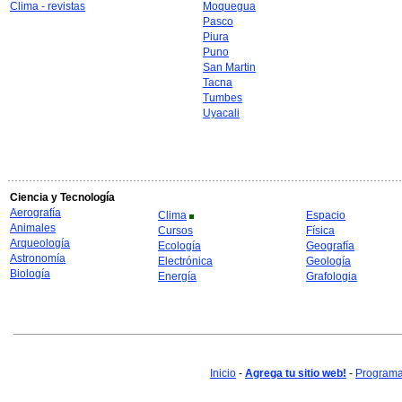
Clima - revistas
Moquegua
Pasco
Piura
Puno
San Martin
Tacna
Tumbes
Uyacali
Ciencia y Tecnología
Aerografía
Clima
Espacio
Animales
Cursos
Física
Arqueología
Ecología
Geografía
Astronomía
Electrónica
Geología
Biología
Energía
Grafologia
Inicio
-
Agrega tu sitio web!
-
Programa 