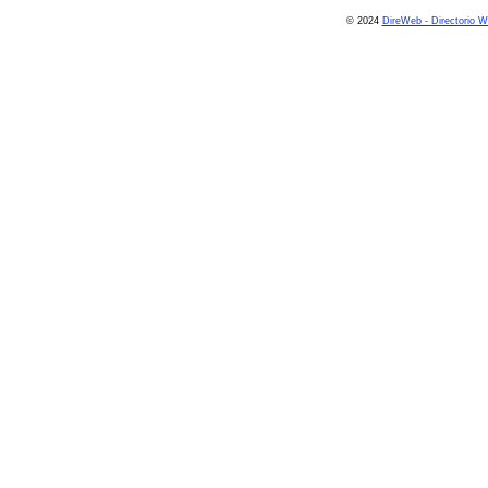
© 2024
DireWeb - Directorio 