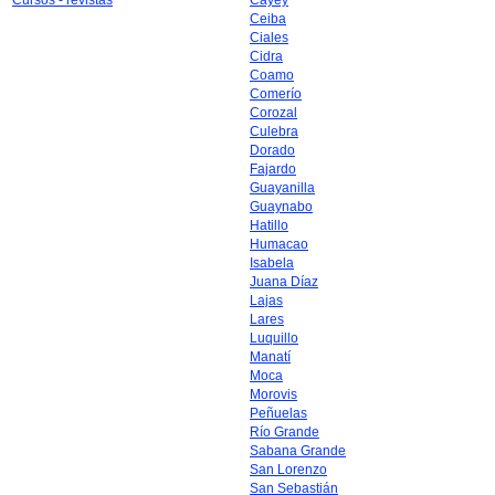
Cursos - revistas
Cayey
Ceiba
Ciales
Cidra
Coamo
Comerío
Corozal
Culebra
Dorado
Fajardo
Guayanilla
Guaynabo
Hatillo
Humacao
Isabela
Juana Díaz
Lajas
Lares
Luquillo
Manatí
Moca
Morovis
Peñuelas
Río Grande
Sabana Grande
San Lorenzo
San Sebastián