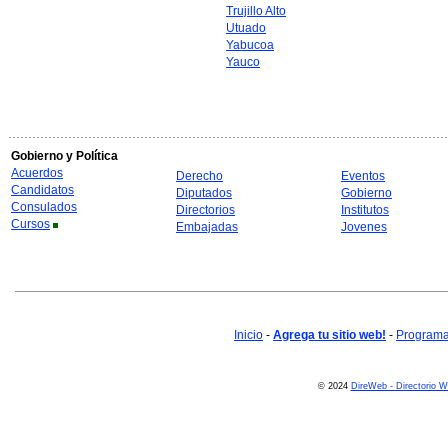
Trujillo Alto
Utuado
Yabucoa
Yauco
Gobierno y Política
Acuerdos
Derecho
Eventos
Candidatos
Diputados
Gobierno
Consulados
Directorios
Institutos
Cursos
Embajadas
Jovenes
Inicio
-
Agrega tu sitio web!
-
Programa 
© 2024
DireWeb - Directorio 