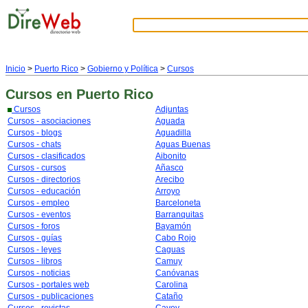
Inicio
>
Puerto Rico
>
Gobierno y Política
>
Cursos
Cursos
en Puerto Rico
Cursos
Adjuntas
Cursos - asociaciones
Aguada
Cursos - blogs
Aguadilla
Cursos - chats
Aguas Buenas
Cursos - clasificados
Aibonito
Cursos - cursos
Añasco
Cursos - directorios
Arecibo
Cursos - educación
Arroyo
Cursos - empleo
Barceloneta
Cursos - eventos
Barranquitas
Cursos - foros
Bayamón
Cursos - guías
Cabo Rojo
Cursos - leyes
Caguas
Cursos - libros
Camuy
Cursos - noticias
Canóvanas
Cursos - portales web
Carolina
Cursos - publicaciones
Cataño