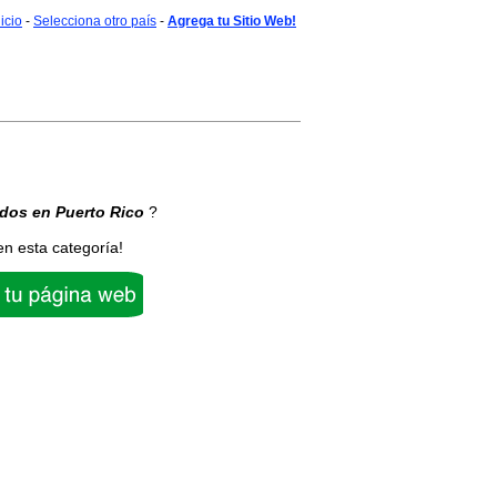
nicio
-
Selecciona otro país
-
Agrega tu Sitio Web!
ados
en Puerto Rico
?
en esta categoría!