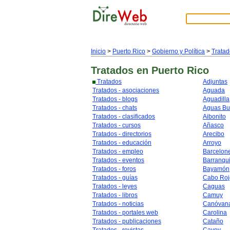
Inicio
>
Puerto Rico
>
Gobierno y Política
>
Tratad
Tratados
en Puerto Rico
Tratados
Adjuntas
Tratados - asociaciones
Aguada
Tratados - blogs
Aguadilla
Tratados - chats
Aguas B
Tratados - clasificados
Aibonito
Tratados - cursos
Añasco
Tratados - directorios
Arecibo
Tratados - educación
Arroyo
Tratados - empleo
Barcelon
Tratados - eventos
Barranqui
Tratados - foros
Bayamón
Tratados - guías
Cabo Roj
Tratados - leyes
Caguas
Tratados - libros
Camuy
Tratados - noticias
Canóvan
Tratados - portales web
Carolina
Tratados - publicaciones
Cataño