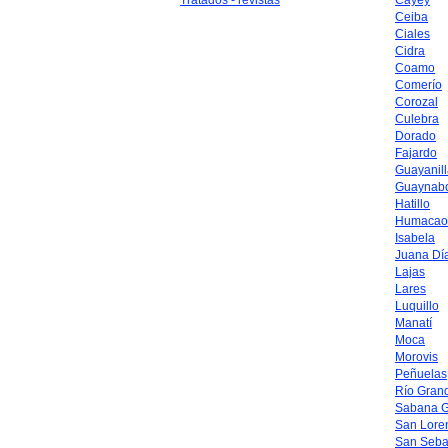
Tratados - revistas
Cayey
Ceiba
Ciales
Cidra
Coamo
Comerío
Corozal
Culebra
Dorado
Fajardo
Guayanil
Guaynab
Hatillo
Humacao
Isabela
Juana Dí
Lajas
Lares
Luquillo
Manatí
Moca
Morovis
Peñuelas
Río Gran
Sabana 
San Lore
San Seba