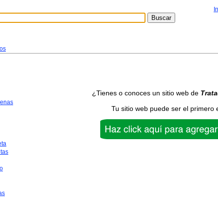
I
os
¿Tienes o conoces un sitio web de
Trat
uenas
Tu sitio web puede ser el primero 
eta
tas
o
as