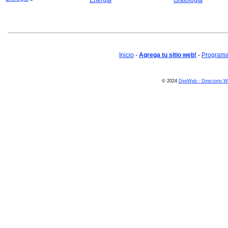
Energía
Grafologia
Inicio
-
Agrega tu sitio web!
-
Programa 
© 2024
DireWeb - Directorio 