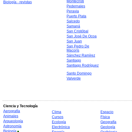
Montecristi
Biología - revistas
Pedernales
Peravia
Puerto Plata
Salcedo
Samaná
San Cristóbal
San José De Ocoa
San Juan
San Pedro De
Macorís
Sánchez Ramírez
Santiago
Santiago Rodríguez
Santo Domingo
Valverde
Ciencia y Tecnología
Aerografía
Clima
Espacio
Animales
Cursos
Física
Arqueología
Ecología
Geografía
Astronomía
Electrónica
Geología
Biología