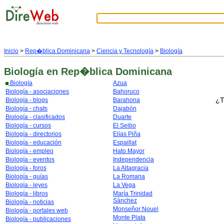
Inicio
>
Rep�blica Dominicana
>
Ciencia y Tecnología
>
Biología
Biología
en Rep�blica Dominicana
Biología
Azua
Biología - asociaciones
Bahoruco
¿T
Biología - blogs
Barahona
Biología - chats
Dajabón
Biología - clasificados
Duarte
Biología - cursos
El Seibo
Biología - directorios
Elías Piña
Biología - educación
Espaillat
Biología - empleo
Hato Mayor
Biología - eventos
Independencia
Biología - foros
La Altagracia
Biología - guías
La Romana
Biología - leyes
La Vega
Biología - libros
María Trinidad
Sánchez
Biología - noticias
Monseñor Nouel
Biología - portales web
Monte Plata
Biología - publicaciones