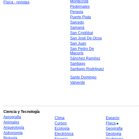
Montecristi
Física - revistas
Pedernales
Peravia
Puerto Plata
Salcedo
Samaná
San Cristóbal
San José De Ocoa
San Juan
San Pedro De
Macorís
Sánchez Ramírez
Santiago
Santiago Rodríguez
Santo Domingo
Valverde
Ciencia y Tecnología
Aerografía
Clima
Espacio
Animales
Cursos
Física
Arqueología
Ecología
Geografía
Astronomía
Electrónica
Geología
Biología