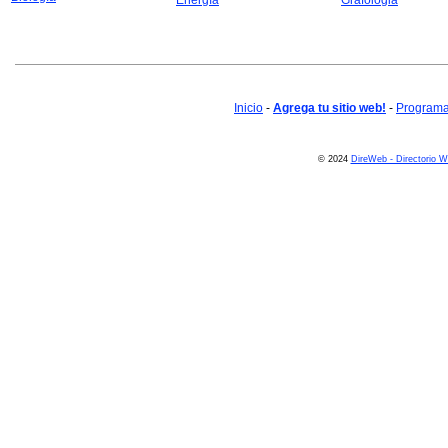
Energía
Grafologia
Inicio
-
Agrega tu sitio web!
-
Programa 
© 2024
DireWeb - Directorio 