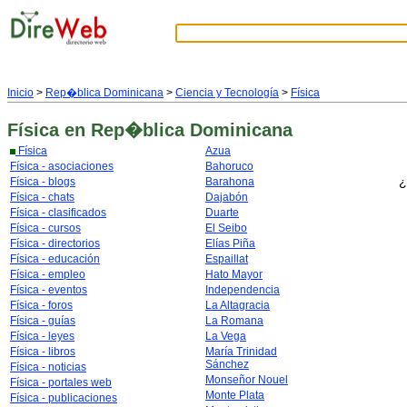
Inicio
>
Rep�blica Dominicana
>
Ciencia y Tecnología
>
Física
Física
en Rep�blica Dominicana
Física
Azua
Física - asociaciones
Bahoruco
¿
Física - blogs
Barahona
Física - chats
Dajabón
Física - clasificados
Duarte
Física - cursos
El Seibo
Física - directorios
Elías Piña
Física - educación
Espaillat
Física - empleo
Hato Mayor
Física - eventos
Independencia
Física - foros
La Altagracia
Física - guías
La Romana
Física - leyes
La Vega
Física - libros
María Trinidad
Sánchez
Física - noticias
Monseñor Nouel
Física - portales web
Monte Plata
Física - publicaciones