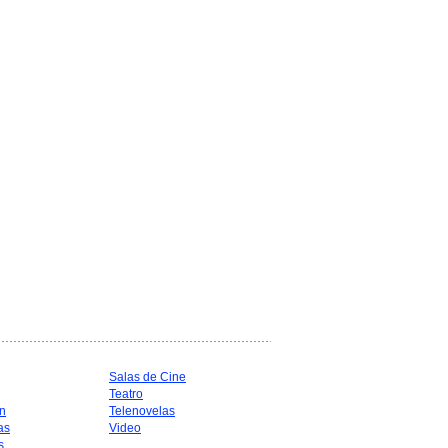
Salas de Cine
Teatro
n
Telenovelas
as
Video
s