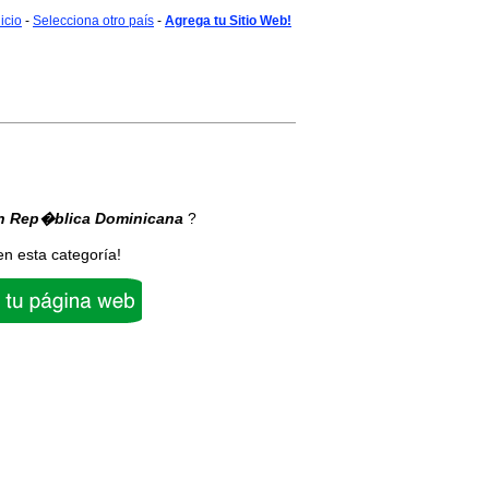
nicio
-
Selecciona otro país
-
Agrega tu Sitio Web!
n Rep�blica Dominicana
?
en esta categoría!