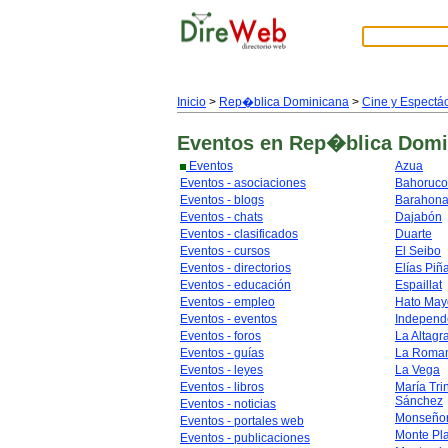
Inicio
>
Rep�blica Dominicana
>
Cine y Espectá
Eventos
en Rep�blica Domi
Eventos
Azua
Eventos - asociaciones
Bahoruco
Eventos - blogs
Barahon
Eventos - chats
Dajabón
Eventos - clasificados
Duarte
Eventos - cursos
El Seibo
Eventos - directorios
Elías Piñ
Eventos - educación
Espaillat
Eventos - empleo
Hato May
Eventos - eventos
Independ
Eventos - foros
La Altagr
Eventos - guías
La Roma
Eventos - leyes
La Vega
Eventos - libros
María Tri
Sánchez
Eventos - noticias
Monseñor
Eventos - portales web
Monte Pl
Eventos - publicaciones