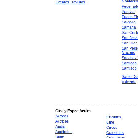
Montecris
Eventos - revistas
Pedernal
Peravia
Puerto Pl
Salcedo
Samaná
San Crist
San José
San Juan
San Pedr
Macorís
Sánchez 
Santiago
Santiago
Santo Do
Valverde
Cine y Espectáculos
Actores
Chismes
Actrices
Cine
Audio
Circos
Auditorios
Comedias
Baile