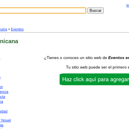
I
culos
>
Eventos
nicana
¿Tienes o conoces un sitio web de
Eventos
e
a
Tu sitio web puede ser el primero 
a
or
encia
acia
na
nidad
 Nouel
ata