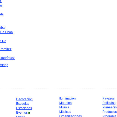
ti
es
ata
óbal
 De Ocoa
o De
Ramírez
 Rodríguez
mingo
Iluminación
Payasos
Decoración
Modelos
Películas
Escuelas
Música
Planeació
Estaciones
Músicos
Productor
Eventos
Organizaciones
Programa