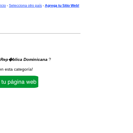
nicio
-
Selecciona otro país
-
Agrega tu Sitio Web!
 Rep�blica Dominicana
?
en esta categoría!