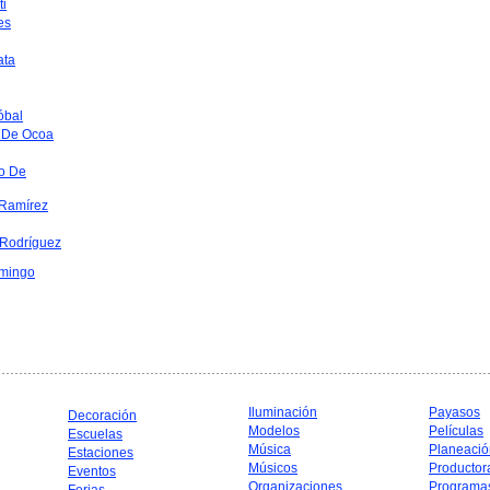
ti
es
ata
óbal
 De Ocoa
o De
Ramírez
 Rodríguez
mingo
Iluminación
Payasos
Decoración
Modelos
Películas
Escuelas
Música
Planeació
Estaciones
Músicos
Productor
Eventos
Organizaciones
Programa