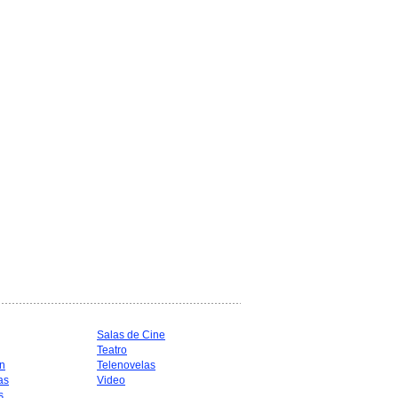
Salas de Cine
Teatro
n
Telenovelas
as
Video
s