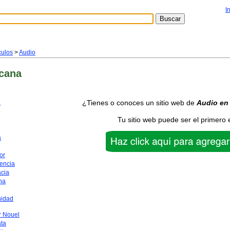
I
culos
>
Audio
cana
¿Tienes o conoces un sitio web de
Audio
en
a
Tu sitio web puede ser el primero 
a
or
encia
acia
na
nidad
 Nouel
ata