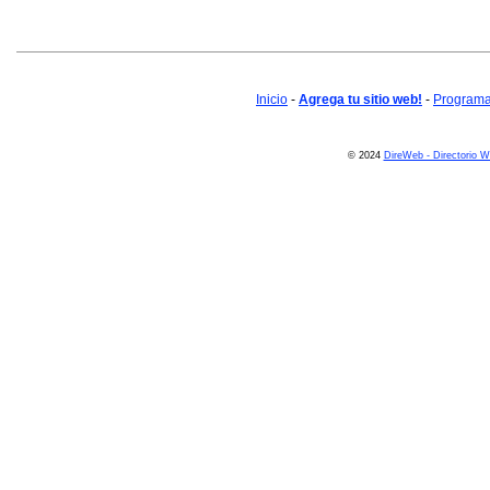
Inicio
-
Agrega tu sitio web!
-
Programa 
© 2024
DireWeb - Directorio 