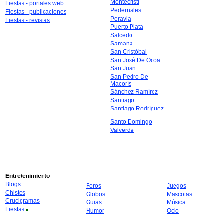
Montecristi
Fiestas - portales web
Pedernales
Fiestas - publicaciones
Peravia
Fiestas - revistas
Puerto Plata
Salcedo
Samaná
San Cristóbal
San José De Ocoa
San Juan
San Pedro De
Macorís
Sánchez Ramírez
Santiago
Santiago Rodríguez
Santo Domingo
Valverde
Entretenimiento
Blogs
Foros
Juegos
Chistes
Globos
Mascotas
Crucigramas
Guias
Música
Fiestas
Humor
Ocio