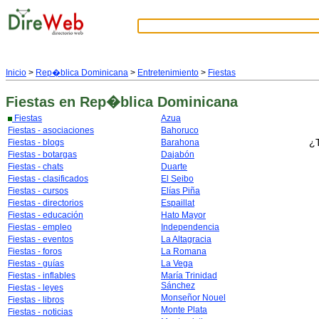
Inicio
>
Rep�blica Dominicana
>
Entretenimiento
>
Fiestas
Fiestas
en Rep�blica Dominicana
Fiestas
Azua
Fiestas - asociaciones
Bahoruco
¿T
Fiestas - blogs
Barahona
Fiestas - botargas
Dajabón
Fiestas - chats
Duarte
Fiestas - clasificados
El Seibo
Fiestas - cursos
Elías Piña
Fiestas - directorios
Espaillat
Fiestas - educación
Hato Mayor
Fiestas - empleo
Independencia
Fiestas - eventos
La Altagracia
Fiestas - foros
La Romana
Fiestas - guías
La Vega
Fiestas - inflables
María Trinidad
Sánchez
Fiestas - leyes
Monseñor Nouel
Fiestas - libros
Monte Plata
Fiestas - noticias