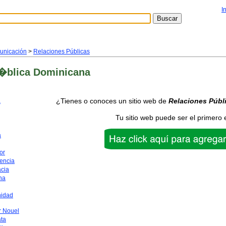
I
unicación
>
Relaciones Públicas
�blica Dominicana
¿Tienes o conoces un sitio web de
Relaciones Públ
a
Tu sitio web puede ser el primero 
a
or
encia
acia
na
nidad
 Nouel
ata