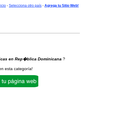
nicio
-
Selecciona otro país
-
Agrega tu Sitio Web!
icas
en Rep�blica Dominicana
?
en esta categoría!