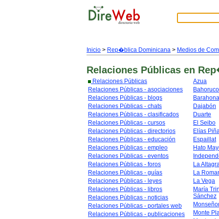
Inicio
>
Rep�blica Dominicana
>
Medios de Com
Relaciones Públicas
en Rep
Relaciones Públicas
Azua
Relaciones Públicas - asociaciones
Bahoruco
Relaciones Públicas - blogs
Barahon
Relaciones Públicas - chats
Dajabón
Relaciones Públicas - clasificados
Duarte
Relaciones Públicas - cursos
El Seibo
Relaciones Públicas - directorios
Elías Piñ
Relaciones Públicas - educación
Espaillat
Relaciones Públicas - empleo
Hato May
Relaciones Públicas - eventos
Independ
Relaciones Públicas - foros
La Altagr
Relaciones Públicas - guías
La Roma
Relaciones Públicas - leyes
La Vega
Relaciones Públicas - libros
María Tri
Sánchez
Relaciones Públicas - noticias
Monseñor
Relaciones Públicas - portales web
Monte Pl
Relaciones Públicas - publicaciones