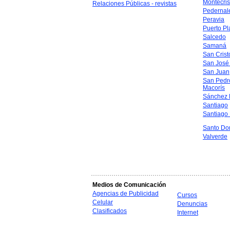
Montecris
Relaciones Públicas - revistas
Pedernal
Peravia
Puerto Pl
Salcedo
Samaná
San Crist
San José
San Juan
San Pedr
Macorís
Sánchez 
Santiago
Santiago
Santo Do
Valverde
Medios de Comunicación
Agencias de Publicidad
Cursos
Celular
Denuncias
Clasificados
Internet