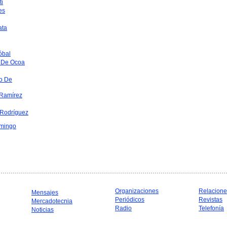
ti
es
ata
óbal
 De Ocoa
o De
Ramírez
 Rodríguez
mingo
Organizaciones
Relacione
Mensajes
Periódicos
Revistas
Mercadotecnia
Radio
Telefonía
Noticias