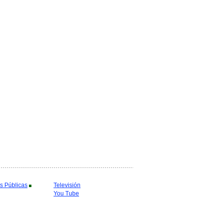
s Públicas
Televisión
You Tube