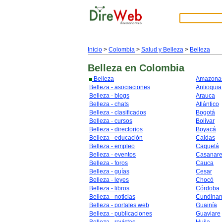
Inicio
>
Colombia
>
Salud y Belleza
>
Belleza
Belleza
en Colombia
Belleza
Amazona
Belleza - asociaciones
Antioquia
Belleza - blogs
Arauca
Belleza - chats
Atlántico
Belleza - clasificados
Bogotá
Belleza - cursos
Bolívar
Belleza - directorios
Boyacá
Belleza - educación
Caldas
Belleza - empleo
Caquetá
Belleza - eventos
Casanar
Belleza - foros
Cauca
Belleza - guías
Cesar
Belleza - leyes
Chocó
Belleza - libros
Córdoba
Belleza - noticias
Cundina
Belleza - portales web
Guainía
Belleza - publicaciones
Guaviare