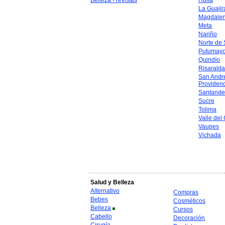
Belleza - revistas
Huila
La Guajir
Magdale
Meta
Nariño
Norte de
Putumay
Quindío
Risaralda
San Andr
Providen
Santande
Sucre
Tolima
Valle del
Vaupes
Vichada
Salud y Belleza
Alternativo
Compras
Bebes
Cosméticos
Belleza
Cursos
Cabello
Decoración