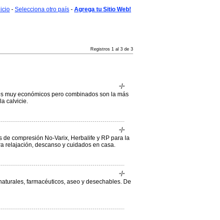
nicio
-
Selecciona otro país
-
Agrega tu Sitio Web!
Registros 1 al 3 de 3
entes muy económicos pero combinados son la más
a calvicie.
de compresión No-Varix, Herbalife y RP para la
ara relajación, descanso y cuidados en casa.
naturales, farmacéuticos, aseo y desechables. De