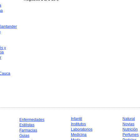
a
na
 Santander
o
és y
cia
r
 Cauca
Infantil
Natural
Enfermedades
Institutos
Novias
Estilistas
Laboratorios
Nutrición
Farmacias
Medicina
Perfumes
Guias