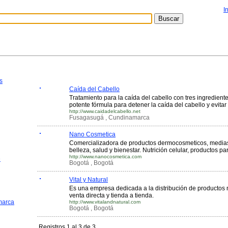
I
s
Caída del Cabello
Tratamiento para la caída del cabello con tres ingredi
potente fórmula para detener la caída del cabello y evitar l
http://www.caidadelcabello.net
Fusagasugá , Cundinamarca
Nano Cosmetica
Comercializadora de productos dermocosmeticos, medias 
belleza, salud y bienestar. Nutrición celular, productos p
http://www.nanocosmetica.com
e
Bogotá , Bogotá
Vital y Natural
Es una empresa dedicada a la distribución de productos 
venta directa y tienda a tienda.
marca
http://www.vitalandnatural.com
Bogotá , Bogotá
Registros 1 al 3 de 3