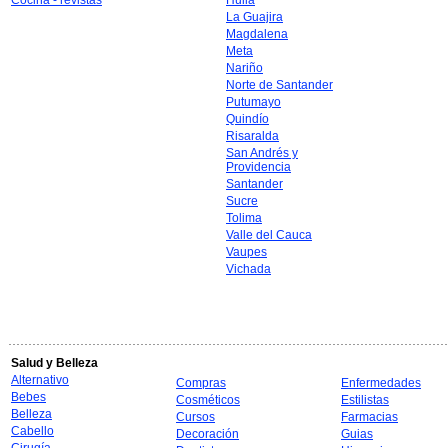
Cocina - revistas
Huila
La Guajira
Magdalena
Meta
Nariño
Norte de Santander
Putumayo
Quindío
Risaralda
San Andrés y
Providencia
Santander
Sucre
Tolima
Valle del Cauca
Vaupes
Vichada
Salud y Belleza
Alternativo
Compras
Enfermedades
Bebes
Cosméticos
Estilistas
Belleza
Cursos
Farmacias
Cabello
Decoración
Guias