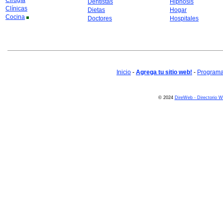
Cirugía
Dentistas
Hipnosis
Clínicas
Dietas
Hogar
Cocina
Doctores
Hospitales
Inicio
-
Agrega tu sitio web!
-
Programa 
© 2024
DireWeb - Directorio 