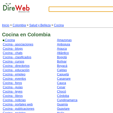
Inicio
>
Colombia
>
Salud y Belleza
>
Cocina
Cocina
en Colombia
Cocina
Amazonas
Cocina - asociaciones
Antioquia
Cocina - blogs
Arauca
Cocina - chats
Atlántico
Cocina - clasificados
Bogotá
Cocina - cursos
Bolívar
Cocina - directorios
Boyacá
Cocina - educación
Caldas
Cocina - empleo
Caquetá
Cocina - eventos
Casanare
Cocina - foros
Cauca
Cocina - guías
Cesar
Cocina - leyes
Chocó
Cocina - libros
Córdoba
Cocina - noticias
Cundinamarca
Cocina - portales web
Guainía
Cocina - publicaciones
Guaviare