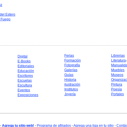
uz
del Estero
l Fuego
Ferias
Librerias
Digital
Formación
Literatura
E-Books
Fotografía
Manualid
Editoriales
Galerías
Muebles
Educación
Guías
Museos
Escritores
Historia
Organizac
Escuelas
ilustración
Pintura
Escultura
Institutos
Poesía
Eventos
Joyería
Portales
Exposiciones
-
Agrega tu sitio web!
-
Programa de afiliados
-
Agrega una liga en tu sitio
-
Contá