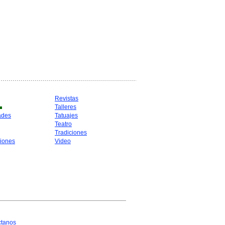
Revistas
Talleres
ades
Tatuajes
Teatro
Tradiciones
iones
Video
ctanos