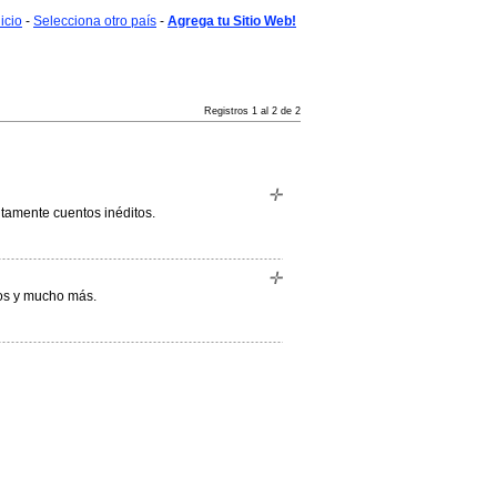
nicio
-
Selecciona otro país
-
Agrega tu Sitio Web!
Registros 1 al 2 de 2
uitamente cuentos inéditos.
bros y mucho más.