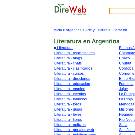
Inicio
>
Argentina
>
Arte y Cultura
>
Literatura
Literatura
en Argentina
Literatura
Buenos A
Literatura - asociaciones
Catamar
Literatura - blogs
Chaco
Literatura - chats
Chubut
Literatura - clasificados
Córdoba
Literatura - cursos
Corriente
Literatura - directorios
Entre Rio
Literatura - educación
Formosa
Literatura - empleo
Jujuy
Literatura - eventos
La Pamp
Literatura - famosos
La Rioja
Literatura - foros
Mendoza
Literatura - guías
Misiones
Literatura - leyes
Neuquén
Literatura - libros
Río Negr
Literatura - noticias
Salta
Literatura - portales web
San Juan