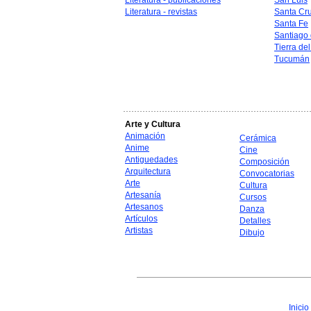
Literatura - publicaciones
San Luis
Literatura - revistas
Santa Cr
Santa Fe
Santiago 
Tierra de
Tucumán
Arte y Cultura
Animación
Cerámica
Anime
Cine
Antiguedades
Composición
Arquitectura
Convocatorias
Arte
Cultura
Artesanía
Cursos
Artesanos
Danza
Artículos
Detalles
Artistas
Dibujo
Inicio