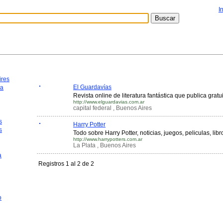
I
ires
El Guardavías
ca
Revista online de literatura fantástica que publica grat
http://www.elguardavias.com.ar
capital federal , Buenos Aires
s
Harry Potter
s
Todo sobre Harry Potter, noticias, juegos, peliculas, li
http://www.harrypotters.com.ar
La Plata , Buenos Aires
a
Registros 1 al 2 de 2
o