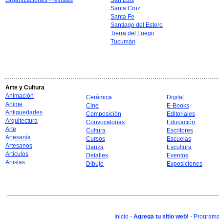
Organizaciones - revistas
San Luis
Santa Cruz
Santa Fe
Santiago del Estero
Tierra del Fuego
Tucumán
Arte y Cultura
Animación
Cerámica
Digital
Anime
Cine
E-Books
Antiguedades
Composición
Editoriales
Arquitectura
Convocatorias
Educación
Arte
Cultura
Escritores
Artesanía
Cursos
Escuelas
Artesanos
Danza
Escultura
Artículos
Detalles
Eventos
Artistas
Dibujo
Exposiciones
Inicio
-
Agrega tu sitio web!
-
Programa 