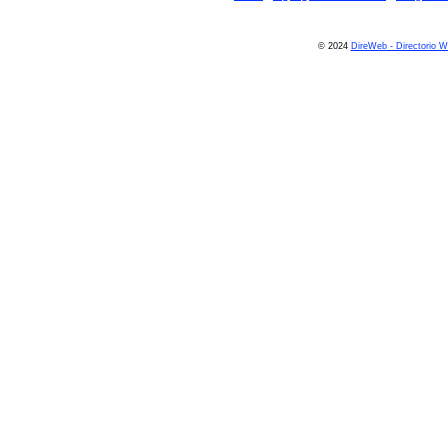
© 2024
DireWeb - Directorio 