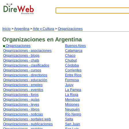
Inicio
>
Argentina
>
Arte y Cultura
>
Organizaciones
Organizaciones
en Argentina
Organizaciones
Buenos Aires
Organizaciones - asociaciones
Catamarca
Organizaciones - blogs
Chaco
Organizaciones - chats
Chubut
Organizaciones - clasificados
Córdoba
Organizaciones - cursos
Corrientes
Organizaciones - directorios
Entre Rios
Organizaciones - educación
Formosa
Organizaciones - empleo
Jujuy
Organizaciones - eventos
La Pampa
Organizaciones - foros
La Rioja
Organizaciones - guías
Mendoza
Organizaciones - leyes
Misiones
Organizaciones - libros
Neuquén
Organizaciones - noticias
Río Negro
Organizaciones - portales web
Salta
Organizaciones - publicaciones
San Juan