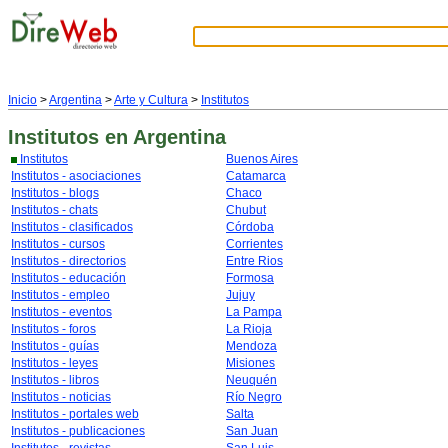
Inicio
>
Argentina
>
Arte y Cultura
>
Institutos
Institutos
en Argentina
Institutos
Buenos Aires
Institutos - asociaciones
Catamarca
Institutos - blogs
Chaco
Institutos - chats
Chubut
Institutos - clasificados
Córdoba
Institutos - cursos
Corrientes
Institutos - directorios
Entre Rios
Institutos - educación
Formosa
Institutos - empleo
Jujuy
Institutos - eventos
La Pampa
Institutos - foros
La Rioja
Institutos - guías
Mendoza
Institutos - leyes
Misiones
Institutos - libros
Neuquén
Institutos - noticias
Río Negro
Institutos - portales web
Salta
Institutos - publicaciones
San Juan