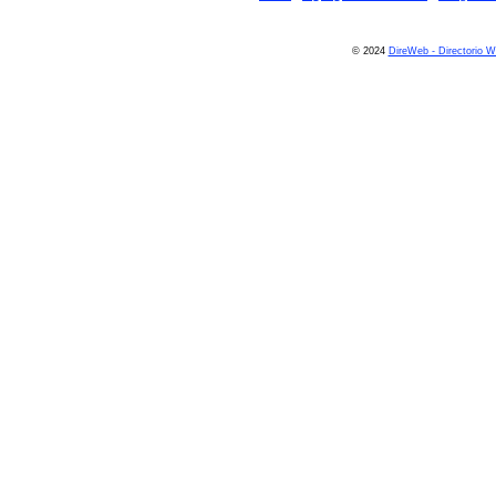
© 2024
DireWeb - Directorio 