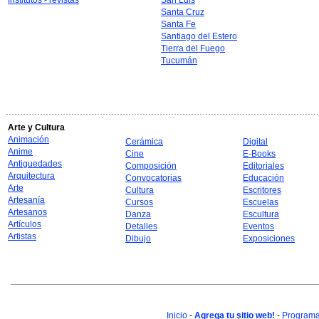
Institutos - revistas
San Luis
Santa Cruz
Santa Fe
Santiago del Estero
Tierra del Fuego
Tucumán
Arte y Cultura
Animación
Cerámica
Digital
Anime
Cine
E-Books
Antiguedades
Composición
Editoriales
Arquitectura
Convocatorias
Educación
Arte
Cultura
Escritores
Artesanía
Cursos
Escuelas
Artesanos
Danza
Escultura
Artículos
Detalles
Eventos
Artistas
Dibujo
Exposiciones
Inicio
-
Agrega tu sitio web!
-
Programa 